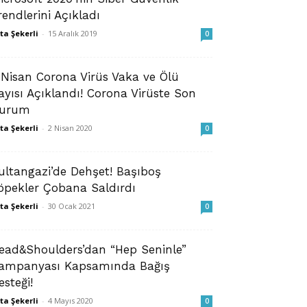
rendlerini Açıkladı
ta Şekerli
-
15 Aralık 2019
0
 Nisan Corona Virüs Vaka ve Ölü
ayısı Açıklandı! Corona Virüste Son
urum
ta Şekerli
-
2 Nisan 2020
0
ultangazi’de Dehşet! Başıboş
öpekler Çobana Saldırdı
ta Şekerli
-
30 Ocak 2021
0
ead&Shoulders’dan “Hep Seninle”
ampanyası Kapsamında Bağış
esteği!
ta Şekerli
-
4 Mayıs 2020
0