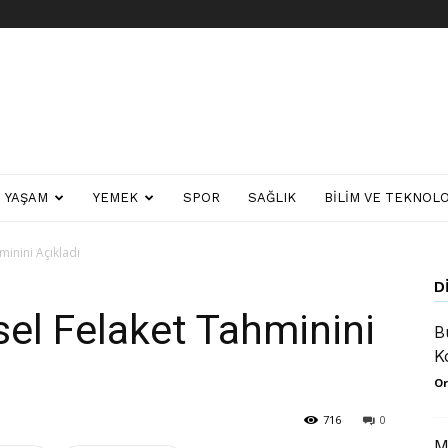
YAŞAM
YEMEK
SPOR
SAĞLIK
BILIM VE TEKNOLO
minini Açıkladı
D
sel Felaket Tahminini
B
K
Or
716
0
M