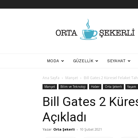
Her
Şeyden
Biraz
Biraz
MODA
GÜZELLIK
SEYAHAT
Ana Sayfa
Manşet
Bill Gates 2 Küresel Felaket Tah
Manşet
Bilim ve Teknoloji
Haber
Orta Şekerli
Yaşam
Bill Gates 2 Küre
Açıkladı
Yazar
Orta Şekerli
-
10 Şubat 2021