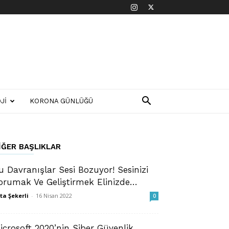
JI
KORONA GÜNLÜĞÜ
IĞER BAŞLIKLAR
u Davranışlar Sesi Bozuyor! Sesinizi
orumak Ve Geliştirmek Elinizde…
ta Şekerli
-
16 Nisan 2022
0
icrosoft 2020’nin Siber Güvenlik