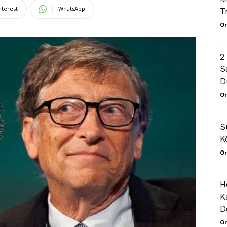
nterest
WhatsApp
T
Or
2
S
D
Or
S
K
Or
H
K
D
Or