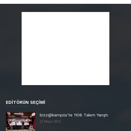
EDITÖRÜN SEÇIMI
bizz@kampüs’te 1108 Takım Yarıştı
22 Mayıs 2025