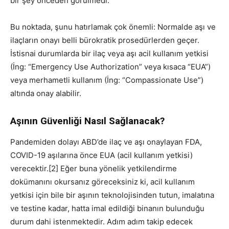
bir şey önceden görülmedi.
Bu noktada, şunu hatırlamak çok önemli: Normalde aşı ve
ilaçların onayı belli bürokratik prosedürlerden geçer.
İstisnai durumlarda bir ilaç veya aşı acil kullanım yetkisi
(İng: “Emergency Use Authorization” veya kısaca “EUA”)
veya merhametli kullanım (İng: “Compassionate Use”)
altında onay alabilir.
Aşının Güvenliği Nasıl Sağlanacak?
Pandemiden dolayı ABD’de ilaç ve aşı onaylayan FDA,
COVID-19 aşılarına önce EUA (acil kullanım yetkisi)
verecektir.[2] Eğer buna yönelik yetkilendirme
dokümanını okursanız göreceksiniz ki, acil kullanım
yetkisi için bile bir aşının teknolojisinden tutun, imalatına
ve testine kadar, hatta imal edildiği binanın bulunduğu
durum dahi istenmektedir. Adım adım takip edecek