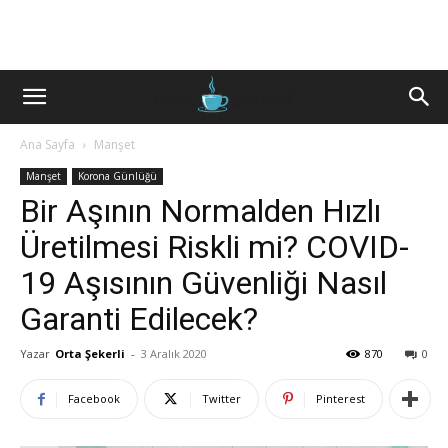
Ana Sayfa
Manşet
Manşet
Korona Günlüğü
Bir Aşının Normalden Hızlı
Üretilmesi Riskli mi? COVID-
19 Aşısının Güvenliği Nasıl
Garanti Edilecek?
Yazar
Orta Şekerli
-
3 Aralık 2020
870
0
Facebook
Twitter
Pinterest