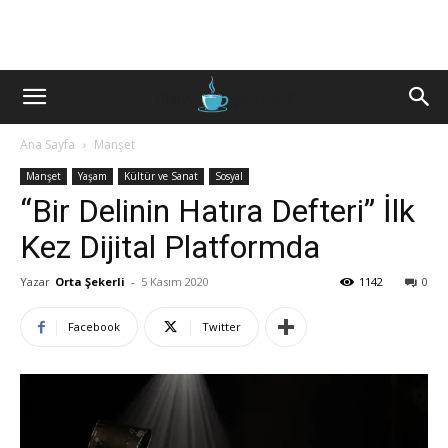
Ana Sayfa
Manşet
Manşet
Yaşam
Kültür ve Sanat
Sosyal
“Bir Delinin Hatıra Defteri” İlk
Kez Dijital Platformda
Yazar
Orta Şekerli
-
5 Kasım 2020
1142
0
Facebook
Twitter