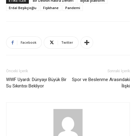
ETIKETLER
Bir Delinin Hatıra Defteri
dijital platform
Erdal Beşikçioğlu
Fişikhane
Pandemi
Facebook
Twitter
Önceki İçerik
Sonraki İçerik
WWF Uyardı: Dünyayı Büyük Bir
Spor ve Beslenme Arasındaki
Su Sıkıntısı Bekliyor
İlişki