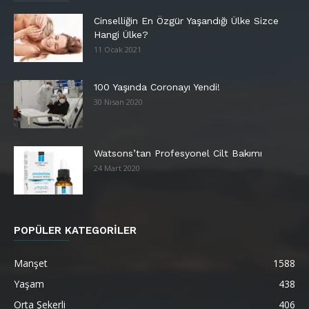
Cinselliğin En Özgür Yaşandığı Ülke Sizce
Hangi Ülke?
11 Ocak 2021
100 Yaşında Coronayı Yendi!
30 Nisan 2020
Watsons’tan Profesyonel Cilt Bakımı
24 Mart 2020
POPÜLER KATEGORİLER
Manşet
1588
Yaşam
438
Orta Şekerli
406