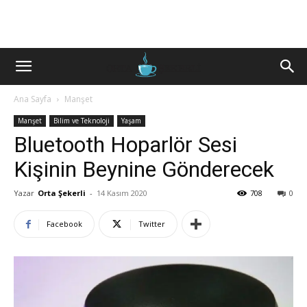
Ana Sayfa
Manşet
Manşet
Bilim ve Teknoloji
Yaşam
Bluetooth Hoparlör Sesi
Kişinin Beynine Gönderecek
Yazar
Orta Şekerli
-
14 Kasım 2020
708
0
Facebook
Twitter