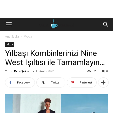
Ana Sayfa
Moda
Moda
Yılbaşı Kombinlerinizi Nine
West Işıltısı ile Tamamlayın…
Yazar
Orta Şekerli
-
13 Aralık 2022
321
0
Facebook
Twitter
Pinterest