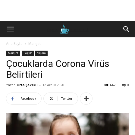
Ana Sayfa
Manşet
Manşet
Sağlık
Yaşam
Çocuklarda Corona Virüs
Belirtileri
Yazar
Orta Şekerli
-
12 Aralık 2020
647
0
Facebook
Twitter