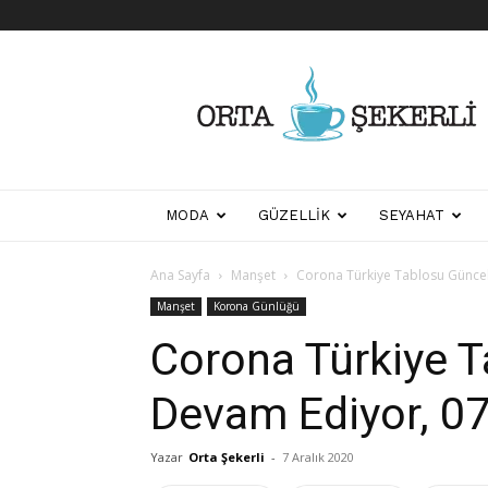
Her
Şeyden
Biraz
Biraz
MODA
GÜZELLIK
SEYAHAT
Ana Sayfa
Manşet
Corona Türkiye Tablosu Güncel
Manşet
Korona Günlüğü
Corona Türkiye 
Devam Ediyor, 07
Yazar
Orta Şekerli
-
7 Aralık 2020