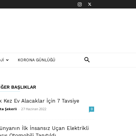
JI
KORONA GÜNLÜĞÜ
IĞER BAŞLIKLAR
lk Kez Ev Alacaklar İçin 7 Tavsiye
ta Şekerli
-
27 Haziran 2022
0
ünyanın İlk İnsansız Uçan Elektrikli
arış Otomobili Tanıtıldı