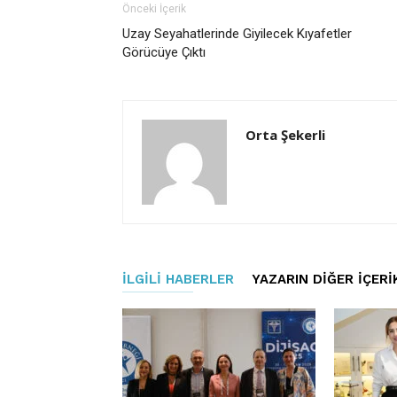
Önceki İçerik
Uzay Seyahatlerinde Giyilecek Kıyafetler
Görücüye Çıktı
Orta Şekerli
İLGILI HABERLER
YAZARIN DIĞER İÇERI