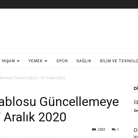
YAŞAM
YEMEK
SPOR
SAĞLIK
BILIM VE TEKNOLO
lemeye Devam Ediyor, 07 Aralık 2020
D
Tablosu Güncellemeye
İ
Or
 Aralık 2020
2283
0
D
Y