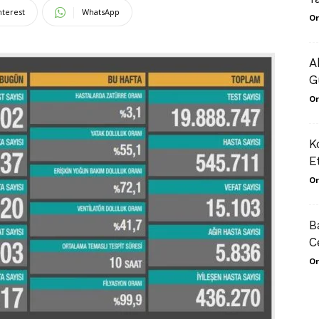
nterest
WhatsApp
Or
A
G
Or
K
E
Or
B
C
Or