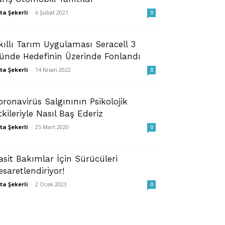
ta Şekerli
-
6 Şubat 2021
0
kıllı Tarım Uygulaması Seracell 3
ünde Hedefinin Üzerinde Fonlandı
ta Şekerli
-
14 Nisan 2022
0
oronavirüs Salgınının Psikolojik
tkileriyle Nasıl Baş Ederiz
ta Şekerli
-
25 Mart 2020
0
asit Bakımlar İçin Sürücüleri
esaretlendiriyor!
ta Şekerli
-
2 Ocak 2023
0