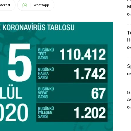
nterest
WhatsApp
M
Or
T
H
Or
S
Or
​
A
Or