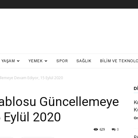
YAŞAM
YEMEK
SPOR
SAĞLIK
BILIM VE TEKNOLO
lemeye Devam Ediyor, 15 Eylül 2020
D
Tablosu Güncellemeye
K
K
 Eylül 2020
Or
629
0
P