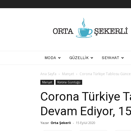
Her
Şeyden
Biraz
Biraz
MODA
GÜZELLIK
SEYAHAT
Ana Sayfa
Manşet
Corona Türkiye Tablosu Güncel
Manşet
Korona Günlüğü
Corona Türkiye 
Devam Ediyor, 15
Yazar
Orta Şekerli
-
15 Eylül 2020