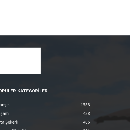
OPÜLER KATEGORİLER
anşet
1588
aşam
438
ta Şekerli
406