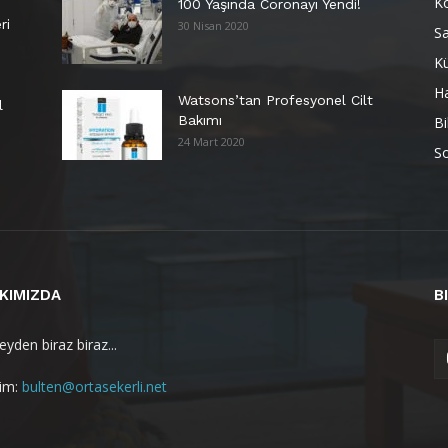
K
100 Yaşında Coronayı Yendi!
ri
30 Nisan 2020
Sa
Kü
H
Watsons’tan Profesyonel Cilt
l
Bakımı
Bi
24 Mart 2020
So
KIMIZDA
B
yden biraz biraz...
şim:
bulten@ortasekerli.net