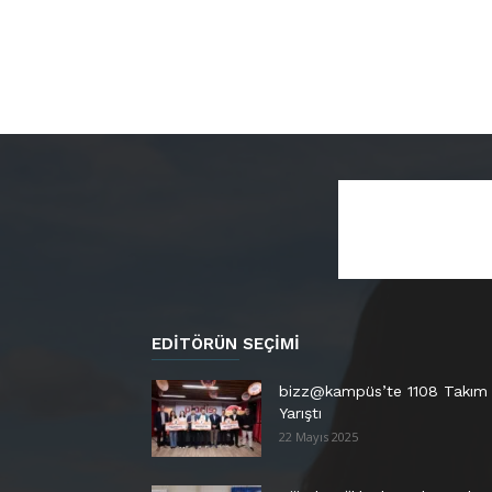
EDITÖRÜN SEÇIMI
bizz@kampüs’te 1108 Takım
Yarıştı
22 Mayıs 2025