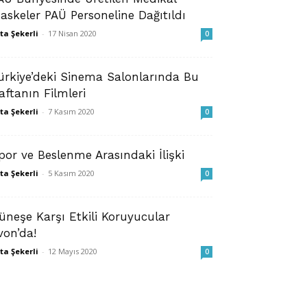
askeler PAÜ Personeline Dağıtıldı
ta Şekerli
-
17 Nisan 2020
0
ürkiye’deki Sinema Salonlarında Bu
aftanın Filmleri
ta Şekerli
-
7 Kasım 2020
0
por ve Beslenme Arasındaki İlişki
ta Şekerli
-
5 Kasım 2020
0
Güneşe Karşı Etkili Koruyucular
von’da!
ta Şekerli
-
12 Mayıs 2020
0