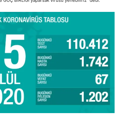
e GÜÇ BİRLİĞİ yaparsak virüsü yenebiliriz” dedi.