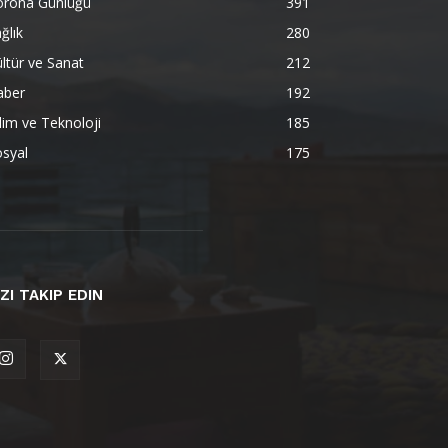
orona Günlüğü
391
ğlık
280
ltür ve Sanat
212
aber
192
lim ve Teknoloji
185
syal
175
IZI TAKIP EDIN