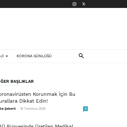
JI
KORONA GÜNLÜĞÜ
IĞER BAŞLIKLAR
oronavirüsten Korunmak İçin Bu
urallara Dikkat Edin!
ta Şekerli
-
18 Temmuz 2020
0
AÜ Bünyesinde Üretilen Medikal