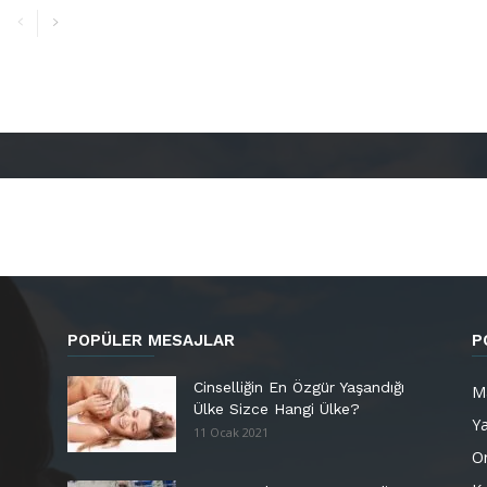
POPÜLER MESAJLAR
P
Cinselliğin En Özgür Yaşandığı
M
Ülke Sizce Hangi Ülke?
Y
11 Ocak 2021
Or