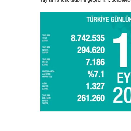
sayısını ancak tedbirle geçebilir. Mücadeled