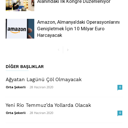
Alanındaki İlk Kongre Düzenleniyor
Amazon, Almanya’daki Operasyonlarını
Genişletmek İçin 10 Milyar Euro
Harcayacak
DIĞER BAŞLIKLAR
Ağyatan Lagünü Çöl Olmayacak
Orta Şekerli
-
28 Haziran 2020
0
Yeni Rio Temmuz’da Yollarda Olacak
Orta Şekerli
-
28 Haziran 2020
0