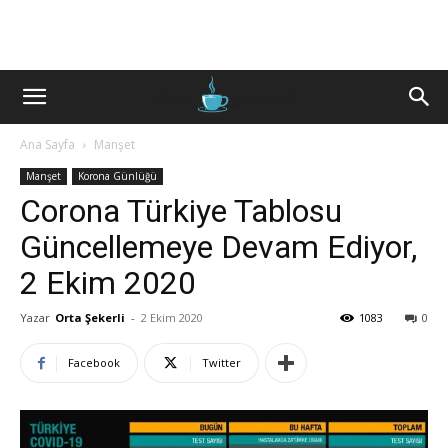
Ana Sayfa
Manşet
Manşet
Korona Günlüğü
Corona Türkiye Tablosu
Güncellemeye Devam Ediyor,
2 Ekim 2020
Yazar
Orta Şekerli
-
2 Ekim 2020
1083
0
Facebook
Twitter