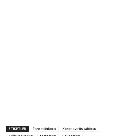
ETIKETLER
Fahrettinkoca
Koronavirüs tablosu
Sağlıkbakanlığı
testsayısı
vakasayısı