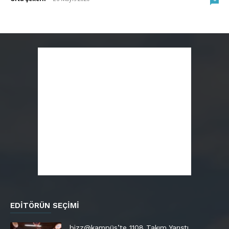
EDITÖRÜN SEÇIMI
bizz@kampüs’te 1108 Takım Yarıştı