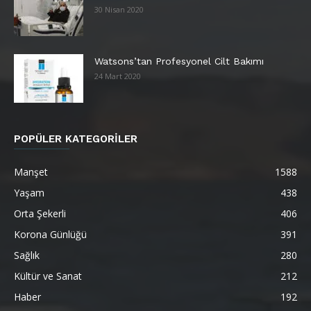
30 Nisan 2020
Watsons’tan Profesyonel Cilt Bakımı
24 Mart 2020
POPÜLER KATEGORİLER
Manşet
1588
Yaşam
438
Orta Şekerli
406
Korona Günlüğü
391
Sağlık
280
Kültür ve Sanat
212
Haber
192