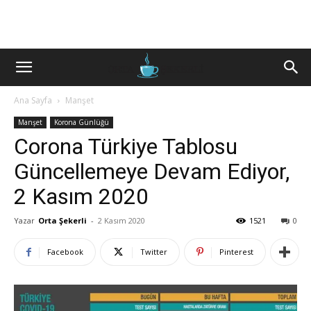
Ana Sayfa
Manşet
Manşet
Korona Günlüğü
Corona Türkiye Tablosu
Güncellemeye Devam Ediyor,
2 Kasım 2020
Yazar
Orta Şekerli
-
2 Kasım 2020
1521
0
Facebook
Twitter
Pinterest