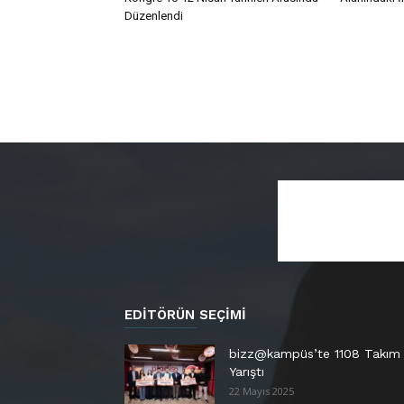
Düzenlendi
EDITÖRÜN SEÇIMI
bizz@kampüs’te 1108 Takım
Yarıştı
22 Mayıs 2025