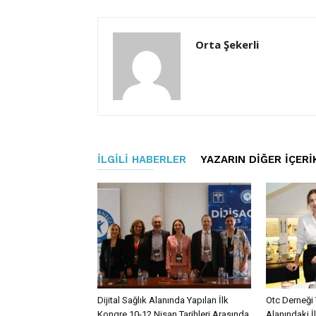
Orta Şekerli
İLGILI HABERLER
YAZARIN DIĞER İÇERI
Dijital Sağlık Alanında Yapılan İlk
Otc Derneği 
Kongre 10-12 Nisan Tarihleri Arasında
Alanındaki İ