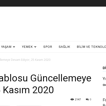
YAŞAM
YEMEK
SPOR
SAĞLIK
BILIM VE TEKNOLO
llemeye Devam Ediyor, 25 Kasım 2020
D
Tablosu Güncellemeye
Y
Or
5 Kasım 2020
2147
0
F
B