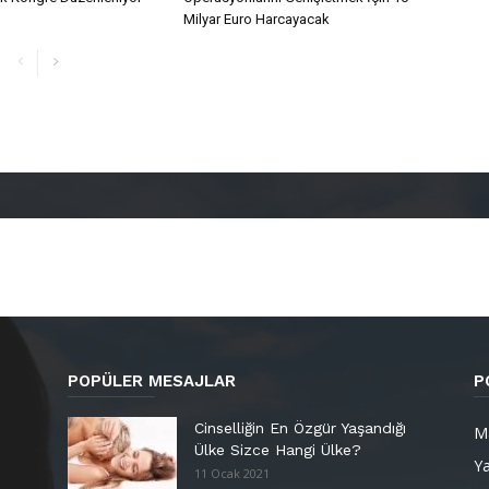
Milyar Euro Harcayacak
POPÜLER MESAJLAR
P
Cinselliğin En Özgür Yaşandığı
M
Ülke Sizce Hangi Ülke?
Y
11 Ocak 2021