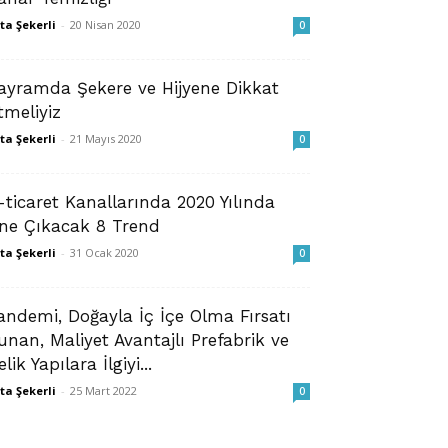
ta Şekerli
-
20 Nisan 2020
0
ayramda Şekere ve Hijyene Dikkat
tmeliyiz
ta Şekerli
-
21 Mayıs 2020
0
-ticaret Kanallarında 2020 Yılında
ne Çıkacak 8 Trend
ta Şekerli
-
31 Ocak 2020
0
andemi, Doğayla İç İçe Olma Fırsatı
unan, Maliyet Avantajlı Prefabrik ve
lik Yapılara İlgiyi...
ta Şekerli
-
25 Mart 2022
0