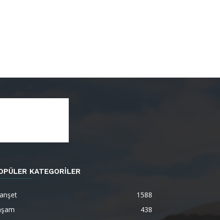
OPÜLER KATEGORİLER
anşet
1588
aşam
438