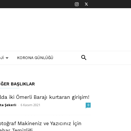
JI
KORONA GÜNLÜĞÜ
IĞER BAŞLIKLAR
ılda iki Ömerli Barajı kurtaran girişim!
ta Şekerli
-
6 Kasım 2021
0
otoğraf Makineniz ve Yazıcınız İçin
ahar Temizliği