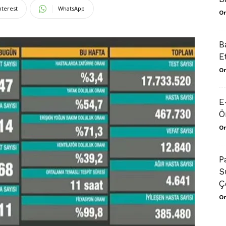
nterest
WhatsApp
Or
B
E
Or
E
Ö
Or
P
S
Çe
Or