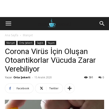
Ana Sayfa
Manşet
Manşet
Orta Şekerli
Sağlık
Yaşam
Corona Virüs İçin Oluşan
Otoantikorlar Vücuda Zarar
Verebiliyor
Yazar
Orta Şekerli
-
15 Aralık 2020
591
0
Facebook
Twitter