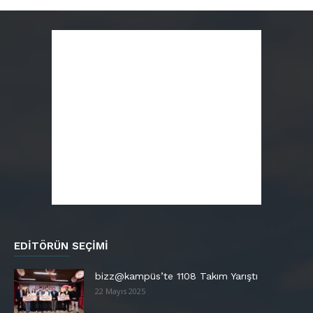
EDITÖRÜN SEÇIMI
bizz@kampüs’te 1108 Takım Yarıştı
22 Mayıs 2025