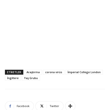
ETIKETLER
Araştırma
corona virüs
İmperial College London
İngiltere
Yaş Grubu
Facebook
Twitter