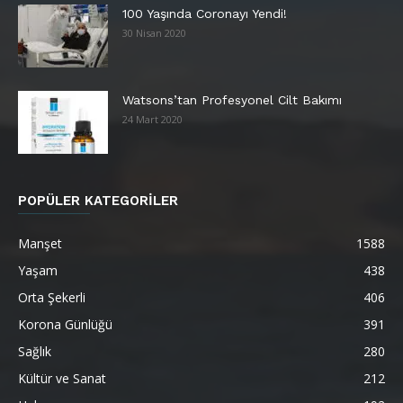
100 Yaşında Coronayı Yendi!
30 Nisan 2020
Watsons’tan Profesyonel Cilt Bakımı
24 Mart 2020
POPÜLER KATEGORİLER
Manşet
1588
Yaşam
438
Orta Şekerli
406
Korona Günlüğü
391
Sağlık
280
Kültür ve Sanat
212