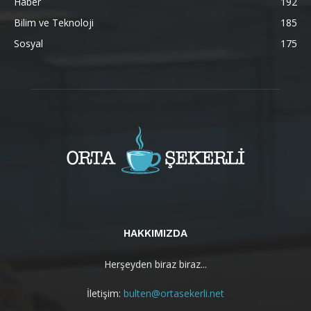
Haber
192
Bilim ve Teknoloji
185
Sosyal
175
HAKKIMIZDA
Herşeyden biraz biraz...
İletişim:
bulten@ortasekerli.net