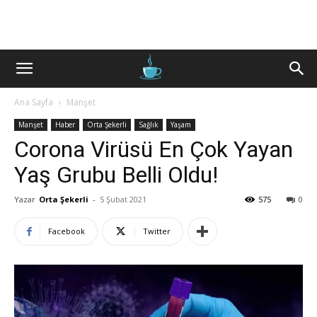
Ana Sayfa
Manşet
Manşet
Haber
Orta Şekerli
Sağlık
Yaşam
Corona Virüsü En Çok Yayan
Yaş Grubu Belli Oldu!
Yazar
Orta Şekerli
-
5 Şubat 2021
575
0
Facebook
Twitter