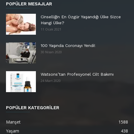
POPÜLER MESAJLAR
Cinselliğin En Özgür Yaşandığı Ülke Sizce
Hangi Ülke?
11 Ocak 2021
100 Yaşında Coronayı Yendi!
30 Nisan 2020
Watsons’tan Profesyonel Cilt Bakımı
24 Mart 2020
POPÜLER KATEGORİLER
Manşet
1588
Yaşam
438