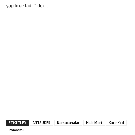
yapılmaktadır” dedi.
ETIKETLER
ANTSUDER
Damacanalar
Halil Mert
Kare Kod
Pandemi