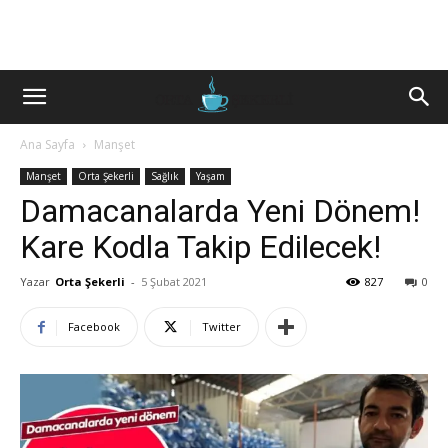
Ana Sayfa
Manşet
Manşet
Orta Şekerli
Sağlık
Yaşam
Damacanalarda Yeni Dönem!
Kare Kodla Takip Edilecek!
Yazar
Orta Şekerli
-
5 Şubat 2021
827
0
Facebook
Twitter