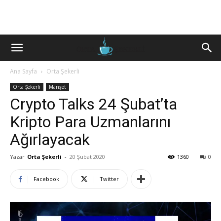
Ana Sayfa
Orta Şekerli
Orta Şekerli
Manşet
Crypto Talks 24 Şubat’ta
Kripto Para Uzmanlarını
Ağırlayacak
Yazar
Orta Şekerli
-
20 Şubat 2020
1360
0
Facebook
Twitter