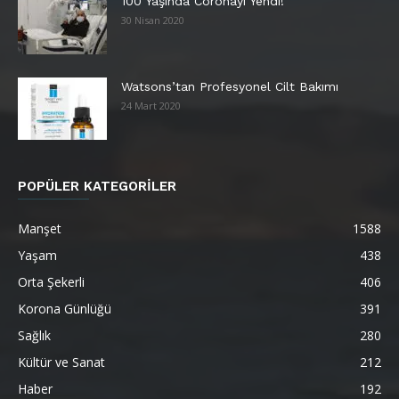
100 Yaşında Coronayı Yendi!
30 Nisan 2020
Watsons’tan Profesyonel Cilt Bakımı
24 Mart 2020
POPÜLER KATEGORİLER
Manşet
1588
Yaşam
438
Orta Şekerli
406
Korona Günlüğü
391
Sağlık
280
Kültür ve Sanat
212
Haber
192