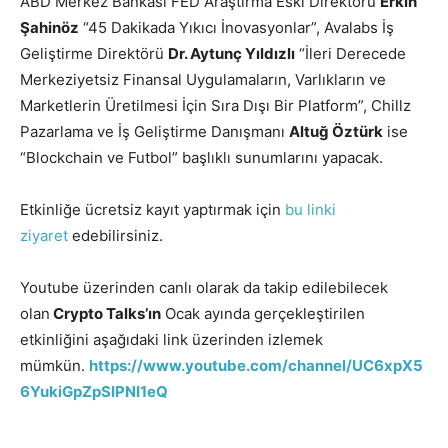
ABD Merkez Bankası FED Araştırma Eski Direktörü
Erkin
Şahinöz
“45 Dakikada Yıkıcı İnovasyonlar”, Avalabs İş
Geliştirme Direktörü
Dr. Aytunç Yıldızlı
“İleri Derecede
Merkeziyetsiz Finansal Uygulamaların, Varlıkların ve
Marketlerin Üretilmesi İçin Sıra Dışı Bir Platform”, Chillz
Pazarlama ve İş Geliştirme Danışmanı
Altuğ Öztürk
ise
“Blockchain ve Futbol” başlıklı sunumlarını yapacak.
Etkinliğe ücretsiz kayıt yaptırmak için
bu linki
ziyaret
edebilirsiniz.
Youtube üzerinden canlı olarak da takip edilebilecek
olan
Crypto Talks’ın
Ocak ayında gerçekleştirilen
etkinliğini aşağıdaki link üzerinden izlemek
mümkün.
https://www.youtube.com/channel/UC6xpX5
6YukiGpZpSIPNI1eQ