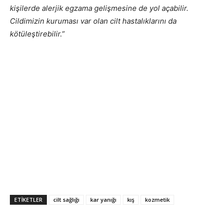
kişilerde alerjik egzama gelişmesine de yol açabilir.
Cildimizin kuruması var olan cilt hastalıklarını da
kötüleştirebilir.”
ETIKETLER
cilt sağlığı
kar yanığı
kış
kozmetik