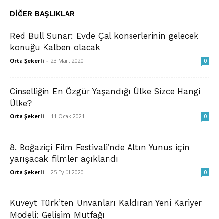
DIĞER BAŞLIKLAR
Red Bull Sunar: Evde Çal konserlerinin gelecek
konuğu Kalben olacak
Orta Şekerli
-
23 Mart 2020
0
Cinselliğin En Özgür Yaşandığı Ülke Sizce Hangi
Ülke?
Orta Şekerli
-
11 Ocak 2021
0
8. Boğaziçi Film Festivali’nde Altın Yunus için
yarışacak filmler açıklandı
Orta Şekerli
-
25 Eylül 2020
0
Kuveyt Türk’ten Unvanları Kaldıran Yeni Kariyer
Modeli: Gelişim Mutfağı