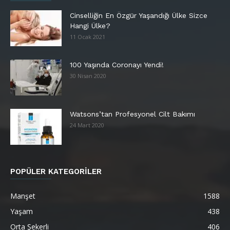
Cinselliğin En Özgür Yaşandığı Ülke Sizce
Hangi Ülke?
11 Ocak 2021
100 Yaşında Coronayı Yendi!
30 Nisan 2020
Watsons’tan Profesyonel Cilt Bakımı
24 Mart 2020
POPÜLER KATEGORİLER
Manşet
1588
Yaşam
438
Orta Şekerli
406