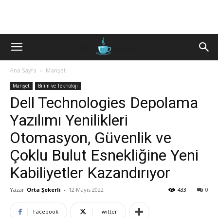
Ana Sayfa
Manşet
Manşet
Bilim ve Teknoloji
Dell Technologies Depolama
Yazılımı Yenilikleri
Otomasyon, Güvenlik ve
Çoklu Bulut Esnekliğine Yeni
Kabiliyetler Kazandırıyor
Yazar
Orta Şekerli
-
12 Mayıs 2022
433
0
Facebook
Twitter