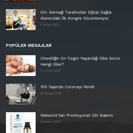
Otc Derneği Tarafından Dijital Sağlık
Alanındaki İlk Kongre Düzenleniyor
8 Nisan 2025
POPÜLER MESAJLAR
Cinselliğin En Özgür Yaşandığı Ülke Sizce
Hangi Ülke?
11 Ocak 2021
100 Yaşında Coronayı Yendi!
30 Nisan 2020
Watsons’tan Profesyonel Cilt Bakımı
24 Mart 2020