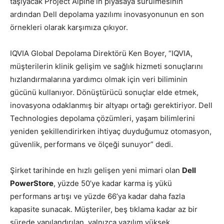
taşıyacak Project Alpine’in piyasaya sürülmesinin
ardından Dell depolama yazılımı inovasyonunun en son
örnekleri olarak karşımıza çıkıyor.
IQVIA Global Depolama Direktörü Ken Boyer, “IQVIA,
müşterilerin klinik gelişim ve sağlık hizmeti sonuçlarını
hızlandırmalarına yardımcı olmak için veri biliminin
gücünü kullanıyor. Dönüştürücü sonuçlar elde etmek,
inovasyona odaklanmış bir altyapı ortağı gerektiriyor. Dell
Technologies depolama çözümleri, yaşam bilimlerini
yeniden şekillendirirken ihtiyaç duyduğumuz otomasyon,
güvenlik, performans ve ölçeği sunuyor” dedi.
Şirket tarihinde en hızlı gelişen yeni mimari olan
Dell
PowerStore
, yüzde 50’ye kadar karma iş yükü
performans artışı ve yüzde 66’ya kadar daha fazla
kapasite sunacak. Müşteriler, beş tıklama kadar az bir
sürede yapılandırılan, yalnızca yazılım yüksek