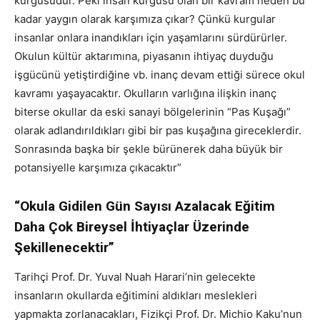
kurgusudur. Peki insan kurgusu olan bir kavram neden bu
kadar yaygın olarak karşımıza çıkar? Çünkü kurgular
insanlar onlara inandıkları için yaşamlarını sürdürürler.
Okulun kültür aktarımına, piyasanın ihtiyaç duyduğu
işgücünü yetiştirdiğine vb. inanç devam ettiği sürece okul
kavramı yaşayacaktır. Okulların varlığına ilişkin inanç
biterse okullar da eski sanayi bölgelerinin “Pas Kuşağı”
olarak adlandırıldıkları gibi bir pas kuşağına gireceklerdir.
Sonrasında başka bir şekle bürünerek daha büyük bir
potansiyelle karşımıza çıkacaktır”
“Okula Gidilen Gün Sayısı Azalacak Eğitim
Daha Çok Bireysel İhtiyaçlar Üzerinde
Şekillenecektir”
Tarihçi Prof. Dr. Yuval Nuah Harari’nin gelecekte
insanların okullarda eğitimini aldıkları meslekleri
yapmakta zorlanacakları, Fizikçi Prof. Dr. Michio Kaku’nun