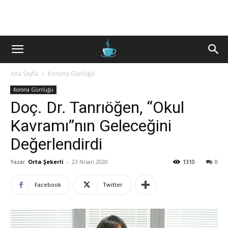
Ana Sayfa
Korona Günlüğü
Korona Günlüğü
Doç. Dr. Tanrıöğen, “Okul
Kavramı”nın Geleceğini
Değerlendirdi
Yazar
Orta Şekerli
-
23 Nisan 2020
1310
0
Facebook
Twitter