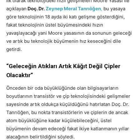
İlk olarak teknolojideki hızlı gelişmeleri Moore Yasası ile
açıklayan
Doç. Dr.
Zeynep Meral Tanrıöğen
,
bu yasaya
göre teknolojinin 18 ayda iki katı gelişme gösterdiğini,
fakat teknolojinin üstel büyümesindeki hızın
yavaşlayacağı yani Moore yasasının da sonunun geleceği
ve artık bu teknolojik büyümenin hız keseceğini dile
getirdi.
“Geleceğin Atıkları Artık Kâğıt Değil Çipler
Olacaktır”
Önceden bir oda büyüklüğünde olan bilgisayarların
boyutlarının transistör ve çip teknolojisindeki gelişmeler
sayesinde artık oldukça küçüldüğünü hatırlatan Doç. Dr.
Tanrıöğen, bu nokta transistörlerin ve çiplerin de ancak
atom büyüklüğüne kadar küçülebileceğini, üstel
büyümenin devam edeceği fakat ikiye katlanmanın yıllar
alacağının belirtildiğini söyledi.