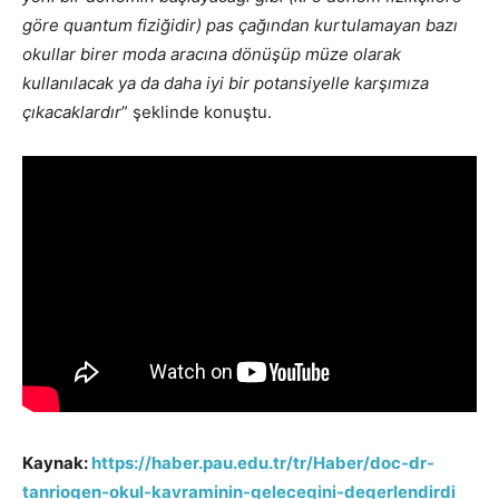
göre quantum fiziğidir) pas çağından kurtulamayan bazı
okullar birer moda aracına dönüşüp müze olarak
kullanılacak ya da daha iyi bir potansiyelle karşımıza
çıkacaklardır
” şeklinde konuştu.
Kaynak:
https://haber.pau.edu.tr/tr/Haber/doc-dr-
tanriogen-okul-kavraminin-gelecegini-degerlendirdi