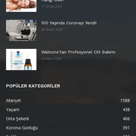
11 Ocak 2021
100 Yaşında Coronayı Yendi!
30 Nisan 2020
Watsons’tan Profesyonel Cilt Bakımı
24 Mart 2020
POPÜLER KATEGORİLER
Manşet
1588
Yaşam
438
Orta Şekerli
406
Korona Günlüğü
391