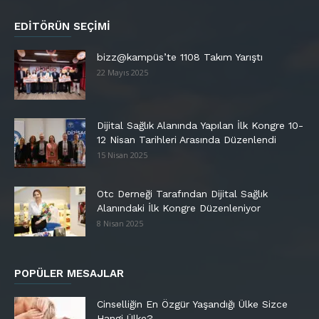
EDITÖRÜN SEÇIMI
bizz@kampüs’te 1108 Takım Yarıştı
22 Mayıs 2025
Dijital Sağlık Alanında Yapılan İlk Kongre 10-
12 Nisan Tarihleri Arasında Düzenlendi
15 Nisan 2025
Otc Derneği Tarafından Dijital Sağlık
Alanındaki İlk Kongre Düzenleniyor
8 Nisan 2025
POPÜLER MESAJLAR
Cinselliğin En Özgür Yaşandığı Ülke Sizce
Hangi Ülke?