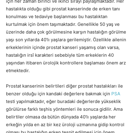
için her zaman birinci ve ikinci sırayı paylaşmaktadır. Her
hastalıkta olduğu gibi prostat kanserinde de erken tanı
konulması ve tedaviye başlanması bu hastalıktan
kurtulmak için önem taşımaktadır. Genellikle 50 yaş ve
üzerinde daha çok görülmesine karşın hastalığın görülme
yaşı son yıllarda 40’lı yaşlara gerilemiştir. Özellikle ailenin
erkeklerinin içinde prostat kanseri yaşamış olan varsa,
hastalığın irsî karakteri sebebiyle tüm erkeklerin 40
yaşından itibaren ürolojik kontrollere başlaması önem arz
etmektedir.
Prostat kanserinin belirtileri diğer prostat hastalıkları ile
benzer olduğu için kandaki değerlere bakmak için
PSA
testi yapılmaktadır, eğer buradaki değerlerde yükseklik
görülürse farklı teşhis yöntemleri ile sonuca gidilir. Ama
belirtiler olmasa da bütün dünyada 40’lı yaşlarda her
erkeğin yılda en az bir kez üroloji uzmanına gidip kontrol
olması bu hastalığın erken tespit edilmesi için önem