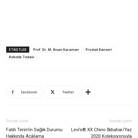
ETIKETLER
Prof. Dr. M. İhsan Karaman
Prostat Kanseri
Robotik Tedavi
Facebook
Twitter
Önceki İçerik
Sonraki İçerik
Fatih Terim’in Sağlık Durumu
Levi’s® XX Chino İlkbahar/Yaz
Hakkında Açıklama
2020 Koleksiyonuyla