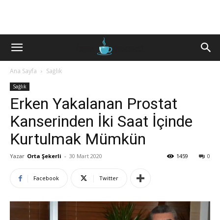
Ana Sayfa
Sağlık
Sağlık
Erken Yakalanan Prostat
Kanserinden İki Saat İçinde
Kurtulmak Mümkün
Yazar
Orta Şekerli
-
30 Mart 2020
1459
0
Facebook
Twitter