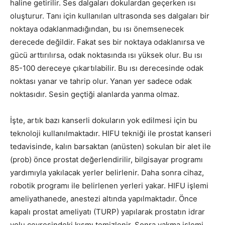
haline getirilir. Ses dalgaları dokulardan geçerken ısı
oluşturur. Tanı için kullanılan ultrasonda ses dalgaları bir
noktaya odaklanmadığından, bu ısı önemsenecek
derecede değildir. Fakat ses bir noktaya odaklanırsa ve
gücü arttırılırsa, odak noktasında ısı yüksek olur. Bu ısı
85-100 dereceye çıkartılabilir. Bu ısı derecesinde odak
noktası yanar ve tahrip olur. Yanan yer sadece odak
noktasıdır. Sesin geçtiği alanlarda yanma olmaz.
İşte, artık bazı kanserli dokuların yok edilmesi için bu
teknoloji kullanılmaktadır. HIFU tekniği ile prostat kanseri
tedavisinde, kalın barsaktan (anüsten) sokulan bir alet ile
(prob) önce prostat değerlendirilir, bilgisayar programı
yardımıyla yakılacak yerler belirlenir. Daha sonra cihaz,
robotik programı ile belirlenen yerleri yakar. HIFU işlemi
ameliyathanede, anestezi altında yapılmaktadır. Önce
kapalı prostat ameliyatı (TURP) yapılarak prostatın idrar
yolu çevresindeki kısmı temizlenir. Sonra yakma işlemi