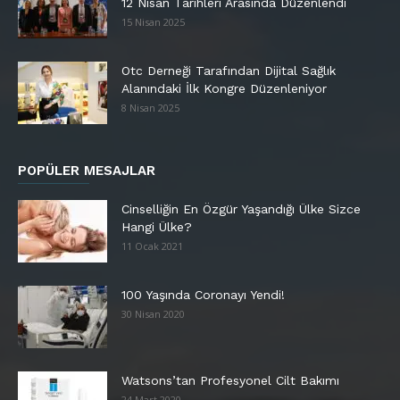
12 Nisan Tarihleri Arasında Düzenlendi
15 Nisan 2025
Otc Derneği Tarafından Dijital Sağlık
Alanındaki İlk Kongre Düzenleniyor
8 Nisan 2025
POPÜLER MESAJLAR
Cinselliğin En Özgür Yaşandığı Ülke Sizce
Hangi Ülke?
11 Ocak 2021
100 Yaşında Coronayı Yendi!
30 Nisan 2020
Watsons’tan Profesyonel Cilt Bakımı
24 Mart 2020