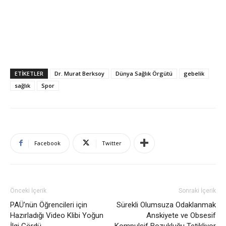
ETIKETLER
Dr. Murat Berksoy
Dünya Sağlık Örgütü
gebelik
sağlık
Spor
Facebook
Twitter
Önceki İçerik
Sonraki İçerik
PAÜ’nün Öğrencileri için
Sürekli Olumsuza Odaklanmak
Hazırladığı Video Klibi Yoğun
Anskiyete ve Obsesif
İlgi Gördü
Kompulsif Bozukluğu Tetikliyor