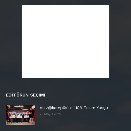
EDITÖRÜN SEÇIMI
bizz@kampüs’te 1108 Takım Yarıştı
22 Mayıs 2025