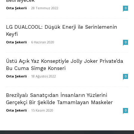
Orta Şekerli
-
28 Temmuz 2022
0
LG DUALCOOL: Düşük Enerji ile Serinlemenin
Keyfi
Orta Şekerli
-
6 Haziran 2020
0
Üstü Açık Yaz Konseptiyle Jolly Joker Private’da
Bu Cuma Simge Konseri
Orta Şekerli
-
18 Ağustos 2022
0
Brezilyalı Sanatçıdan İnsanların Yüzlerini
Gerçekçi Bir Şekilde Tamamlayan Maskeler
Orta Şekerli
-
15 Kasım 2020
0