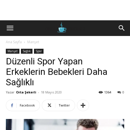
Ana Sayfa
Manşet
Manşet
Sağlık
Spor
Düzenli Spor Yapan
Erkeklerin Bebekleri Daha
Sağlıklı
Yazar
Orta Şekerli
-
18 Mayıs 2020
1364
0
Facebook
Twitter