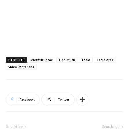
ETIKETLER
elektrikli araç
Elon Musk
Tesla
Tesla Araç
video konferans
Facebook
Twitter
Önceki İçerik
Sonraki İçerik