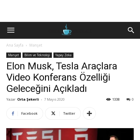
Ana Sayfa
Manşet
Manşet
Bilim ve Teknoloji
Yapay Zeka
Elon Musk, Tesla Araçlara
Video Konferans Özelliği
Geleceğini Açıkladı
Yazar
Orta Şekerli
-
7 Mayıs 2020
1338
0
Facebook
Twitter