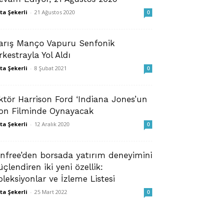
ta Şekerli
-
21 Ağustos 2020
0
arış Manço Vapuru Senfonik
rkestrayla Yol Aldı
ta Şekerli
-
8 Şubat 2021
0
ktör Harrison Ford ‘Indiana Jones’un
on Filminde Oynayacak
ta Şekerli
-
12 Aralık 2020
0
infree’den borsada yatırım deneyimini
üçlendiren iki yeni özellik:
oleksiyonlar ve İzleme Listesi
ta Şekerli
-
25 Mart 2022
0