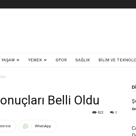
YAŞAM
YEMEK
SPOR
SAĞLIK
BILIM VE TEKNOLO
Oldu
D
nuçları Belli Oldu
Ş
Or
822
0
nterest
WhatsApp
C
D