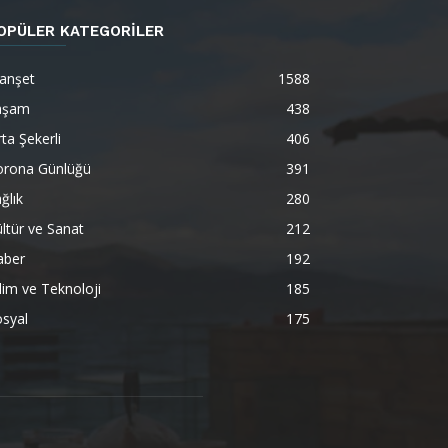
OPÜLER KATEGORİLER
anşet
1588
aşam
438
ta Şekerli
406
orona Günlüğü
391
ğlık
280
ltür ve Sanat
212
aber
192
lim ve Teknoloji
185
syal
175