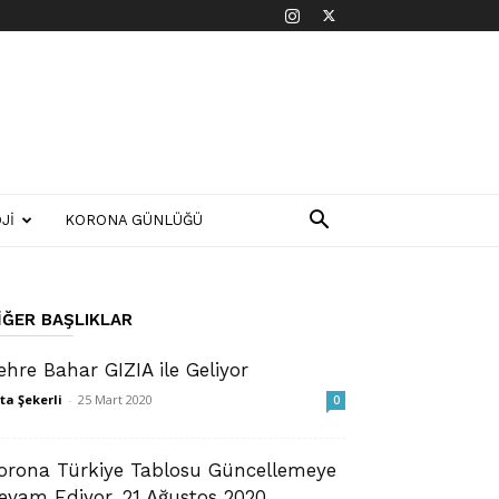
JI
KORONA GÜNLÜĞÜ
IĞER BAŞLIKLAR
ehre Bahar GIZIA ile Geliyor
ta Şekerli
-
25 Mart 2020
0
orona Türkiye Tablosu Güncellemeye
evam Ediyor, 21 Ağustos 2020