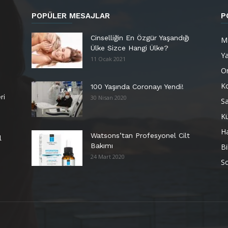
POPÜLER MESAJLAR
P
Cinselliğin En Özgür Yaşandığı
M
Ülke Sizce Hangi Ülke?
Y
11 Ocak 2021
Or
K
100 Yaşında Coronayı Yendi!
ri
30 Nisan 2020
Sa
Kü
H
Watsons’tan Profesyonel Cilt
l
Bakımı
Bi
24 Mart 2020
So