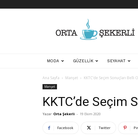
Her
Şeyden
Biraz
Biraz
MODA
GÜZELLIK
SEYAHAT
Ana Sayfa
Manşet
KKTC’de Seçim Sonuçları Belli 
Manşet
KKTC’de Seçim So
Yazar
Orta Şekerli
-
19 Ekim 2020
Facebook
Twitter
Pi