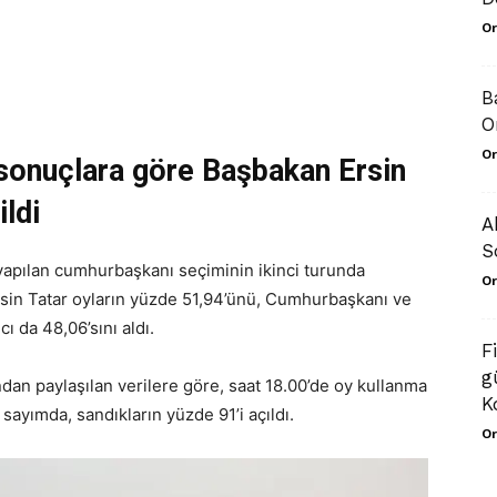
Or
B
O
Or
onuçlara göre Başbakan Ersin
ildi
A
S
apılan cumhurbaşkanı seçiminin ikinci turunda
Or
Ersin Tatar oyların yüzde 51,94’ünü, Cumhurbaşkanı ve
 da 48,06’sını aldı.
F
g
an paylaşılan verilere göre, saat 18.00’de oy kullanma
K
ayımda, sandıkların yüzde 91’i açıldı.
Or