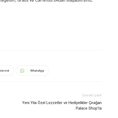
egelsin, Gratis ve CarrefourSA’dan ulaşabilirsiniz.
nterest
WhatsApp
Sonraki İçerik
Yeni Yıla Özel Lezzetler ve Hediyelikler Çırağan
Palace Shop’ta