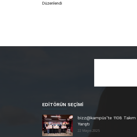
Düzenlendi
EDITÖRÜN SEÇIMI
bizz@kampüs’te 1108 Takım
Yarıştı
22 Mayıs 2025