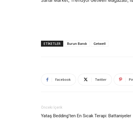
Sanal Market, Trendyol Getwell Mağazası, İst
ETIKETLER
Burun Bandı
Getwell
Facebook
Twitter
Pi
Önceki İçerik
Yataş Bedding’ten En Sıcak Terapi: Battaniyeler