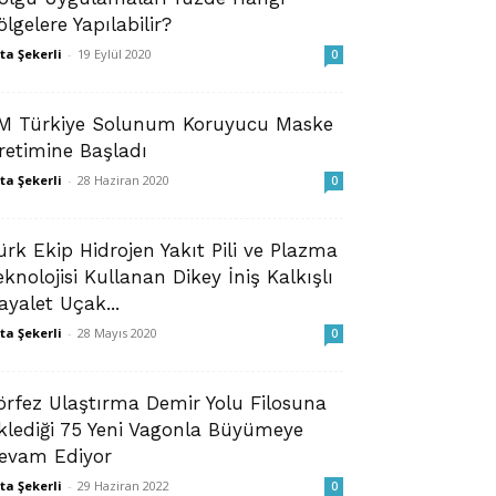
ölgelere Yapılabilir?
ta Şekerli
-
19 Eylül 2020
0
M Türkiye Solunum Koruyucu Maske
retimine Başladı
ta Şekerli
-
28 Haziran 2020
0
ürk Ekip Hidrojen Yakıt Pili ve Plazma
eknolojisi Kullanan Dikey İniş Kalkışlı
ayalet Uçak...
ta Şekerli
-
28 Mayıs 2020
0
örfez Ulaştırma Demir Yolu Filosuna
klediği 75 Yeni Vagonla Büyümeye
evam Ediyor
ta Şekerli
-
29 Haziran 2022
0