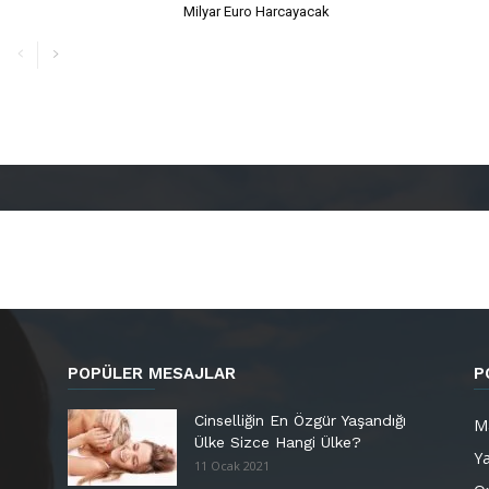
Milyar Euro Harcayacak
POPÜLER MESAJLAR
P
Cinselliğin En Özgür Yaşandığı
M
Ülke Sizce Hangi Ülke?
Y
11 Ocak 2021