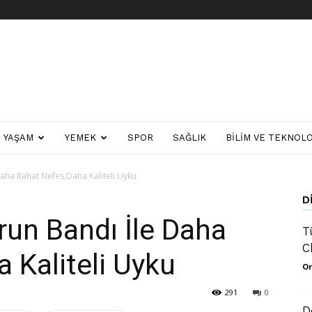
YAŞAM
YEMEK
SPOR
SAĞLIK
BILIM VE TEKNOLO
Daha Rahat Nefes,Daha Kaliteli Uyku
D
run Bandı İle Daha
T
C
 Kaliteli Uyku
Or
291
0
D