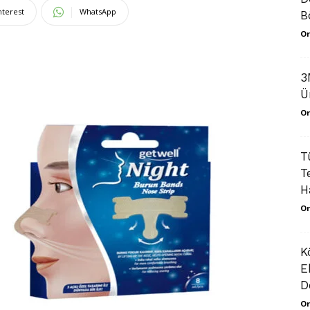
nterest
WhatsApp
B
Or
3
Ü
Or
T
T
H
Or
K
E
D
Or