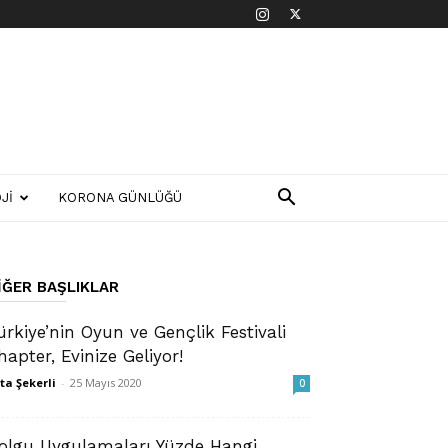
JI
KORONA GÜNLÜĞÜ
IĞER BAŞLIKLAR
ürkiye’nin Oyun ve Gençlik Festivali
hapter, Evinize Geliyor!
ta Şekerli
-
25 Mayıs 2020
0
olgu Uygulamaları Yüzde Hangi