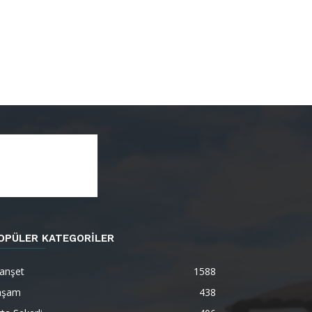
OPÜLER KATEGORİLER
anşet
1588
aşam
438