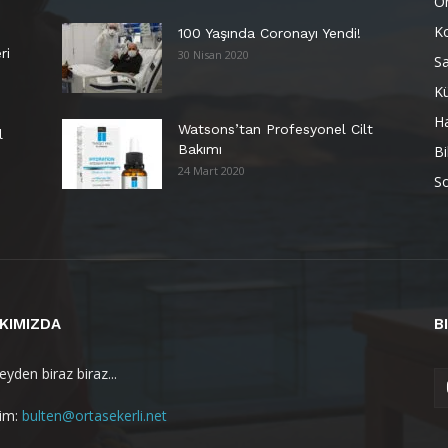
Or
K
100 Yaşında Coronayı Yendi!
ri
30 Nisan 2020
Sa
Kü
H
Watsons’tan Profesyonel Cilt
l
Bakımı
Bi
24 Mart 2020
So
KIMIZDA
B
yden biraz biraz...
şim:
bulten@ortasekerli.net