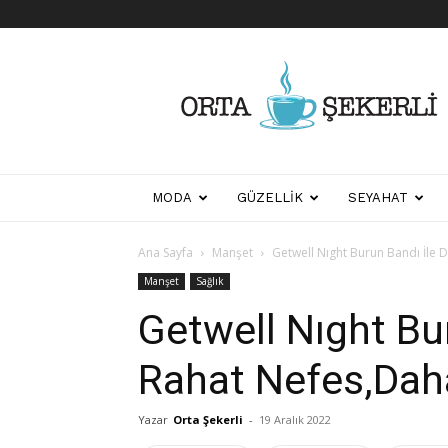
Her
Şeyden
Biraz
Biraz
MODA
GÜZELLIK
SEYAHAT
Ana Sayfa
Manşet
Getwell Nıght Burun Bandı İle 
Manşet
Sağlık
Getwell Nıght Bu
Rahat Nefes,Daha
Yazar
Orta Şekerli
-
19 Aralık 2022