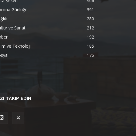
ta Şekerli
406
orona Günlüğü
391
ğlık
280
ltür ve Sanat
212
aber
192
lim ve Teknoloji
185
syal
175
IZI TAKIP EDIN