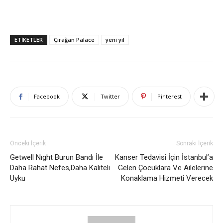
ETIKETLER
Çırağan Palace
yeni yıl
Facebook
Twitter
Pinterest
Önceki İçerik
Sonraki İçerik
Getwell Nıght Burun Bandı İle
Kanser Tedavisi İçin İstanbul’a
Daha Rahat Nefes,Daha Kaliteli
Gelen Çocuklara Ve Ailelerine
Uyku
Konaklama Hizmeti Verecek