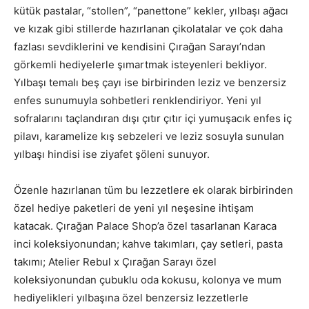
kütük pastalar, “stollen”, “panettone” kekler, yılbaşı ağacı
ve kızak gibi stillerde hazırlanan çikolatalar ve çok daha
fazlası sevdiklerini ve kendisini Çırağan Sarayı’ndan
görkemli hediyelerle şımartmak isteyenleri bekliyor.
Yılbaşı temalı beş çayı ise birbirinden leziz ve benzersiz
enfes sunumuyla sohbetleri renklendiriyor. Yeni yıl
sofralarını taçlandıran dışı çıtır çıtır içi yumuşacık enfes iç
pilavı, karamelize kış sebzeleri ve leziz sosuyla sunulan
yılbaşı hindisi ise ziyafet şöleni sunuyor.
Özenle hazırlanan tüm bu lezzetlere ek olarak birbirinden
özel hediye paketleri de yeni yıl neşesine ihtişam
katacak. Çırağan Palace Shop’a özel tasarlanan Karaca
inci koleksiyonundan; kahve takımları, çay setleri, pasta
takımı; Atelier Rebul x Çırağan Sarayı özel
koleksiyonundan çubuklu oda kokusu, kolonya ve mum
hediyelikleri yılbaşına özel benzersiz lezzetlerle