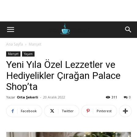
Ana Sayfa
Manşet
Manşet
Yaşam
Yeni Yıla Özel Lezzetler ve
Hediyelikler Çırağan Palace
Shop’ta
Yazar
Orta Şekerli
-
20 Aralık 2022
311
0
Facebook
Twitter
Pinterest