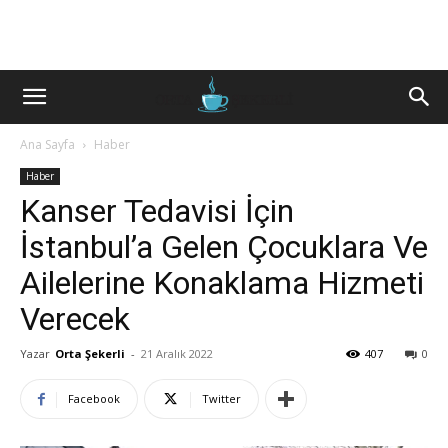
Ana Sayfa
Haber
Haber
Kanser Tedavisi İçin
İstanbul’a Gelen Çocuklara Ve
Ailelerine Konaklama Hizmeti
Verecek
Yazar
Orta Şekerli
-
21 Aralık 2022
407
0
Facebook
Twitter