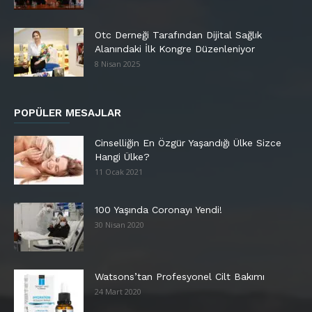
Otc Derneği Tarafından Dijital Sağlık
Alanındaki İlk Kongre Düzenleniyor
8 Nisan 2025
POPÜLER MESAJLAR
Cinselliğin En Özgür Yaşandığı Ülke Sizce
Hangi Ülke?
11 Ocak 2021
100 Yaşında Coronayı Yendi!
30 Nisan 2020
Watsons’tan Profesyonel Cilt Bakımı
24 Mart 2020