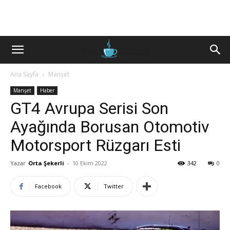
Ana Sayfa
Manşet
Manşet
Haber
GT4 Avrupa Serisi Son
Ayağında Borusan Otomotiv
Motorsport Rüzgarı Esti
Yazar
Orta Şekerli
-
10 Ekim 2022
342
0
Facebook
Twitter