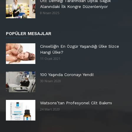
Otc Derneği Tarafından Dijital Sağlık
Alanındaki İlk Kongre Düzenleniyor
8 Nisan 2025
POPÜLER MESAJLAR
Cinselliğin En Özgür Yaşandığı Ülke Sizce
Hangi Ülke?
11 Ocak 2021
100 Yaşında Coronayı Yendi!
30 Nisan 2020
Watsons’tan Profesyonel Cilt Bakımı
24 Mart 2020