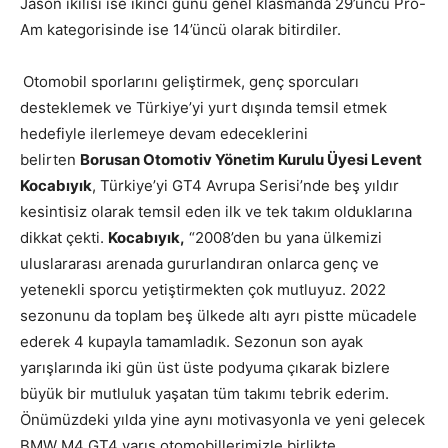
Jason ikilisi ise ikinci günü genel klasmanda 29’uncu Pro-
Am kategorisinde ise 14’üncü olarak bitirdiler.
Otomobil sporlarını geliştirmek, genç sporcuları
desteklemek ve Türkiye’yi yurt dışında temsil etmek
hedefiyle ilerlemeye devam edeceklerini
belirten
Borusan Otomotiv Yönetim Kurulu Üyesi Levent
Kocabıyık
, Türkiye’yi GT4 Avrupa Serisi’nde beş yıldır
kesintisiz olarak temsil eden ilk ve tek takım olduklarına
dikkat çekti.
Kocabıyık,
“2008’den bu yana ülkemizi
uluslararası arenada gururlandıran onlarca genç ve
yetenekli sporcu yetiştirmekten çok mutluyuz. 2022
sezonunu da toplam beş ülkede altı ayrı pistte mücadele
ederek 4 kupayla tamamladık. Sezonun son ayak
yarışlarında iki gün üst üste podyuma çıkarak bizlere
büyük bir mutluluk yaşatan tüm takımı tebrik ederim.
Önümüzdeki yılda yine aynı motivasyonla ve yeni gelecek
BMW M4 GT4 yarış otomobillerimizle birlikte