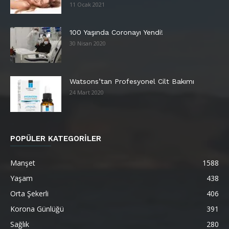
11 Ocak 2021
100 Yaşında Coronayı Yendi!
30 Nisan 2020
Watsons’tan Profesyonel Cilt Bakımı
24 Mart 2020
POPÜLER KATEGORİLER
Manşet
1588
Yaşam
438
Orta Şekerli
406
Korona Günlüğü
391
Sağlık
280