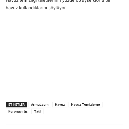
Havuz temizliği taleplerinin yüzde 63’üyse klorlu bir
havuz kullandıklarını söylüyor.
ETIKETLER
Armut.com
Havuz
Havuz Temizleme
Koronavirüs
Tatil