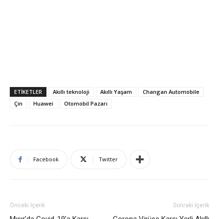
ETIKETLER
Akıllı teknoloji
Akıllı Yaşam
Changan Automobile
Çin
Huawei
Otomobil Pazarı
Facebook
Twitter
Önceki İçerik
Sonraki İçerik