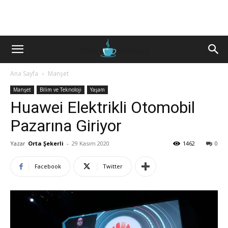
Ana Sayfa
Manşet
Manşet
Bilim ve Teknoloji
Yaşam
Huawei Elektrikli Otomobil
Pazarına Giriyor
Yazar
Orta Şekerli
-
29 Kasım 2020
1462
0
Facebook
Twitter