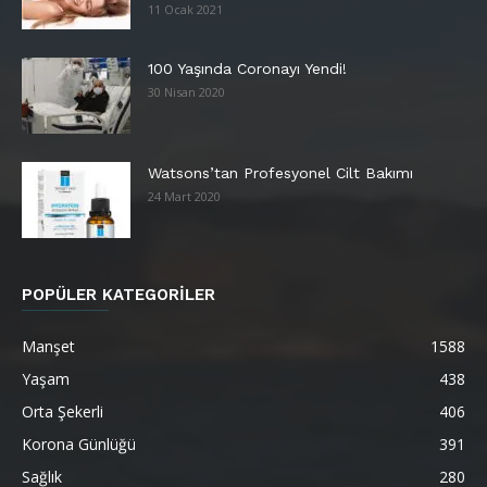
11 Ocak 2021
100 Yaşında Coronayı Yendi!
30 Nisan 2020
Watsons’tan Profesyonel Cilt Bakımı
24 Mart 2020
POPÜLER KATEGORİLER
Manşet
1588
Yaşam
438
Orta Şekerli
406
Korona Günlüğü
391
Sağlık
280