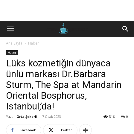
Ana Sayfa
Haber
Haber
Lüks kozmetiğin dünyaca
ünlü markası Dr.Barbara
Sturm, The Spa at Mandarin
Oriental Bosphorus,
Istanbul,’da!
Yazar
Orta Şekerli
-
7 Ocak 2023
316
0
Facebook
Twitter