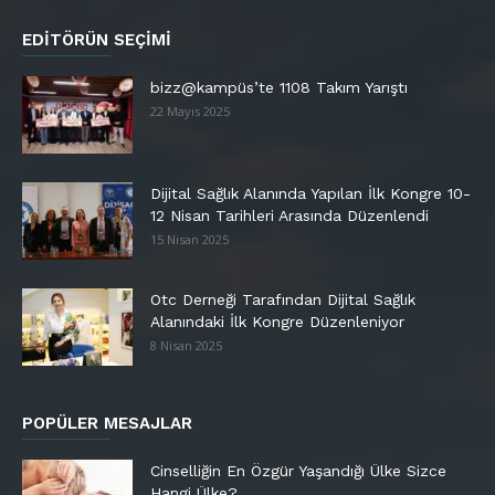
EDITÖRÜN SEÇIMI
bizz@kampüs’te 1108 Takım Yarıştı
22 Mayıs 2025
Dijital Sağlık Alanında Yapılan İlk Kongre 10-
12 Nisan Tarihleri Arasında Düzenlendi
15 Nisan 2025
Otc Derneği Tarafından Dijital Sağlık
Alanındaki İlk Kongre Düzenleniyor
8 Nisan 2025
POPÜLER MESAJLAR
Cinselliğin En Özgür Yaşandığı Ülke Sizce
Hangi Ülke?