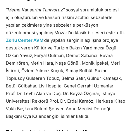
“Meme Kanserini Tanıyoruz”
sosyal sorumluluk projesi
için oluşturulan ve kanseri riskini azaltıcı sebzelerle
yapılan çekimlere yine sebzelerle perküsyon
düzenlenmesi yapılmış Mozart’ın klasik bir eseri eşlik etti.
Zorlu Center AVM
’de yapılan s
erginin açılışına projeye
destek veren Kültür ve Turizm Bakan Yardımcısı Özgül
Özkan Yavuz,
Feryal Gülman, Demet Sabancı, Revna
Demirören, Metin Hara, Neşe Gönül, Monik İpekel, Meri
İstiroti, Özlem Yılmaz Küçük, Simay Bülbül, Suzan
Toplusoy Gülseren Topuz, Belma Satır, Gülnur Kamaşak,
Betül Gülbahar, Liv Hospital Genel Cerrahi Uzmanları
Prof. Dr. Levhi Akın ve Doç. Dr. Beyza Özçınar, İstinye
Üniversitesi Rektörü Prof. Dr. Erdal Karaöz, Herkese Kitap
Vakfı Başkanı Bülent Şenver, Anne Meclisi Derneği
Başkanı Oya Kalender gibi isimler katıldı.