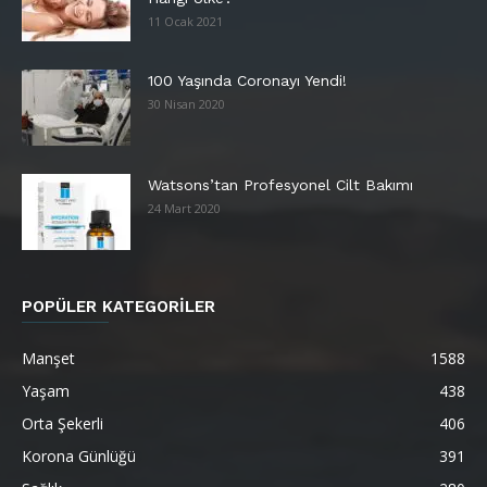
11 Ocak 2021
100 Yaşında Coronayı Yendi!
30 Nisan 2020
Watsons’tan Profesyonel Cilt Bakımı
24 Mart 2020
POPÜLER KATEGORİLER
Manşet
1588
Yaşam
438
Orta Şekerli
406
Korona Günlüğü
391