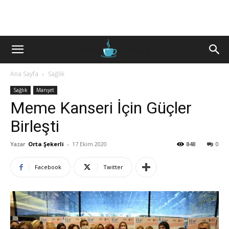
Ana Sayfa
Sağlık
Sağlık
Manşet
Meme Kanseri İçin Güçler
Birleşti
Yazar
Orta Şekerli
-
17 Ekim 2020
848
0
Facebook
Twitter