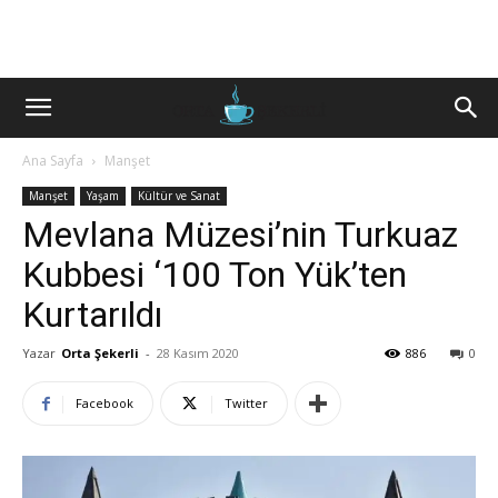
Ana Sayfa
Manşet
Manşet
Yaşam
Kültür ve Sanat
Mevlana Müzesi’nin Turkuaz
Kubbesi ‘100 Ton Yük’ten
Kurtarıldı
Yazar
Orta Şekerli
-
28 Kasım 2020
886
0
Facebook
Twitter