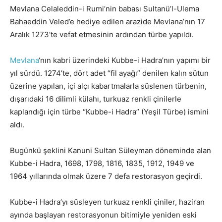
Mevlana Celaleddin-i Rumi’nin babası Sultanü’l-Ulema
Bahaeddin Veled’e hediye edilen arazide Mevlana’nın 17
Aralık 1273’te vefat etmesinin ardından türbe yapıldı.
Mevlana
‘nın kabri üzerindeki Kubbe-i Hadra’nın yapımı bir
yıl sürdü. 1274’te, dört adet “fil ayağı” denilen kalın sütun
üzerine yapılan, içi alçı kabartmalarla süslenen türbenin,
dışarıdaki 16 dilimli külahı, turkuaz renkli çinilerle
kaplandığı için türbe “Kubbe-i Hadra” (Yeşil Türbe) ismini
aldı.
Bugünkü şeklini Kanuni Sultan Süleyman döneminde alan
Kubbe-i Hadra, 1698, 1798, 1816, 1835, 1912, 1949 ve
1964 yıllarında olmak üzere 7 defa restorasyon geçirdi.
Kubbe-i Hadra’yı süsleyen turkuaz renkli çiniler, haziran
ayında başlayan restorasyonun bitimiyle yeniden eski