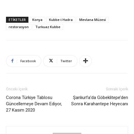
ETIKETLER
Konya
Kubbe-i Hadra
Mevlana Müzesi
restorasyon
Turkuaz Kubbe
Facebook
Twitter
Önceki İçerik
Sonraki İçerik
Corona Türkiye Tablosu
Şanlıurfa’da Göbeklitepe’den
Güncellemeye Devam Ediyor,
Sonra Karahantepe Heyecanı
27 Kasım 2020