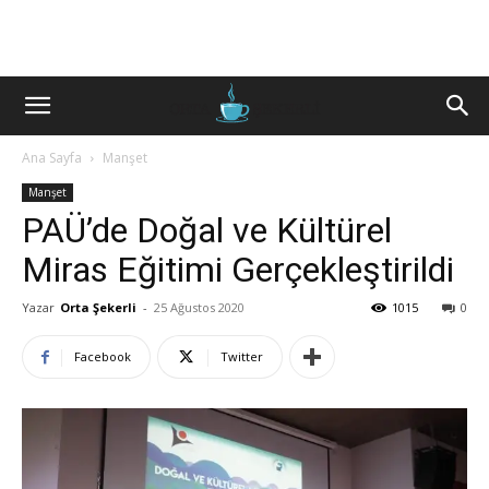
Ana Sayfa
Manşet
Manşet
PAÜ’de Doğal ve Kültürel
Miras Eğitimi Gerçekleştirildi
Yazar
Orta Şekerli
-
25 Ağustos 2020
1015
0
Facebook
Twitter