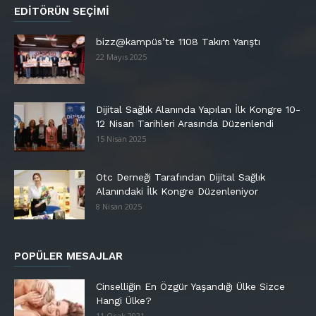
EDITÖRÜN SEÇIMI
bizz@kampüs’te 1108 Takım Yarıştı
22 Mayıs 2025
Dijital Sağlık Alanında Yapılan İlk Kongre 10-
12 Nisan Tarihleri Arasında Düzenlendi
15 Nisan 2025
Otc Derneği Tarafından Dijital Sağlık
Alanındaki İlk Kongre Düzenleniyor
8 Nisan 2025
POPÜLER MESAJLAR
Cinselliğin En Özgür Yaşandığı Ülke Sizce
Hangi Ülke?
11 Ocak 2021