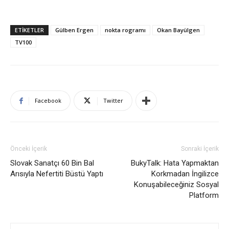
ETIKETLER
Gülben Ergen
nokta rogramı
Okan Bayülgen
TV100
Facebook
Twitter
Önceki İçerik
Sonraki İçerik
Slovak Sanatçı 60 Bin Bal
BukyTalk: Hata Yapmaktan
Arısıyla Nefertiti Büstü Yaptı
Korkmadan İngilizce
Konuşabileceğiniz Sosyal
Platform