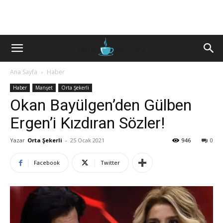
Ana Sayfa
Haber
Haber
Manşet
Orta Şekerli
Okan Bayülgen’den Gülben
Ergen’i Kızdıran Sözler!
Yazar
Orta Şekerli
-
25 Ocak 2021
946
0
Facebook
Twitter