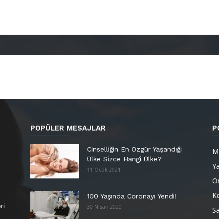
POPÜLER MESAJLAR
P
Cinselliğin En Özgür Yaşandığı
M
Ülke Sizce Hangi Ülke?
Y
11 Ocak 2021
Or
K
100 Yaşında Coronayı Yendi!
ri
30 Nisan 2020
Sa