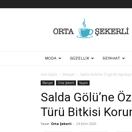
Her
Şeyden
Biraz
Biraz
MODA
GÜZELLIK
SEYAHAT
Ana Sayfa
Manşet
Salda Gölü’ne Özgü İki Sığırkuy
Manşet
Orta Şekerli
Yaşam
Salda Gölü’ne Öz
Türü Bitkisi Kor
Yazar
Orta Şekerli
-
24 Ekim 2020