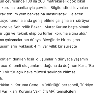
ün çevresinde 100 ila 200 metrekarelik çok lokal
ı koruma bantlarıyla çevrildi. Bilgilendirici levhaları
narak tohum yem bankasına ulaştırılacak. Gelecek
ülasyonunun alanda genişletilme çalışmaları sürüyor.
evre ve Şehircilik Bakanı Murat Kurum başta olmak
lüğü ve teknik ekip bu türleri koruma altına aldı.”
ma çalışmalarının dünya ölçeğinde bir çalışma
şumların yaklaşık 4 milyar yıllık bir süreçte
tolitler” denilen fosil oluşumların dünyada yaşamın
erece önemli oluşumlar olduğuna da değinen Kurt, “Bu
 bir tür açık hava müzesi şeklinde bilimsel
ı.
Varlıklarını Koruma Genel Müdürlüğü personeli, Türkiye
Varlıkları Koruma Vakfı (TEMA) temsilcileri