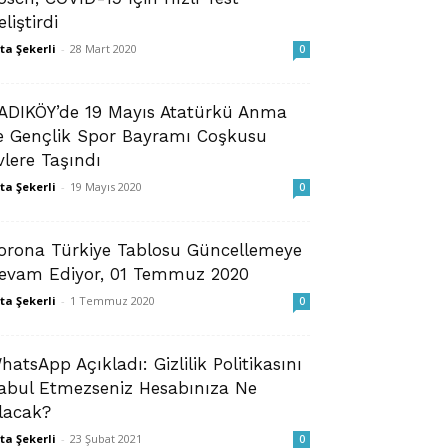
eliştirdi
ta Şekerli
-
28 Mart 2020
0
ADIKÖY’de 19 Mayıs Atatürkü Anma
e Gençlik Spor Bayramı Coşkusu
vlere Taşındı
ta Şekerli
-
19 Mayıs 2020
0
orona Türkiye Tablosu Güncellemeye
evam Ediyor, 01 Temmuz 2020
ta Şekerli
-
1 Temmuz 2020
0
hatsApp Açıkladı: Gizlilik Politikasını
abul Etmezseniz Hesabınıza Ne
lacak?
ta Şekerli
-
23 Şubat 2021
0