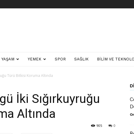
YAŞAM
YEMEK
SPOR
SAĞLIK
BILIM VE TEKNOLO
ruğu Türü Bitkisi Koruma Altında
D
gü İki Sığırkuyruğu
C
D
uma Altında
Or
905
0
B