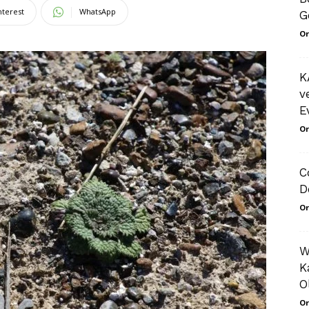
nterest
WhatsApp
G
Or
K
v
E
Or
C
D
Or
W
K
O
Or