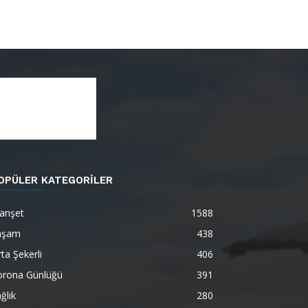
OPÜLER KATEGORİLER
anşet
1588
aşam
438
ta Şekerli
406
orona Günlüğü
391
ğlık
280