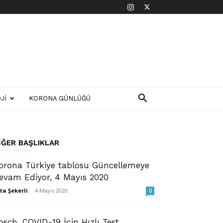
JI
KORONA GÜNLÜĞÜ
IĞER BAŞLIKLAR
orona Türkiye tablosu Güncellemeye
evam Ediyor, 4 Mayıs 2020
ta Şekerli
-
4 Mayıs 2020
0
osch, COVID-19 İçin Hızlı Test