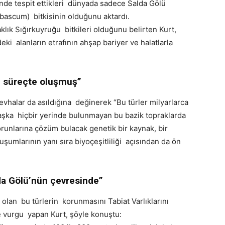
nde tespit ettikleri dünyada sadece Salda Gölü
rbascum) bitkisinin olduğunu aktardı.
klık Sığırkuyruğu bitkileri olduğunu belirten Kurt,
ki alanların etrafının ahşap bariyer ve halatlarla
el süreçte oluşmuş”
 levhalar da asıldığına değinerek “Bu türler milyarlarca
başka hiçbir yerinde bulunmayan bu bazik topraklarda
orunlarına çözüm bulacak genetik bir kaynak, bir
luşumlarının yanı sıra biyoçeşitliliği açısından da ön
da Gölü’nün çevresinde”
olan bu türlerin korunmasını Tabiat Varlıklarını
vurgu yapan Kurt, şöyle konuştu: