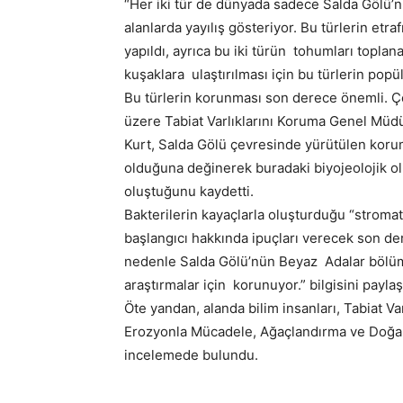
“Her iki tür de dünyada sadece Salda Gölü’n
alanlarda yayılış gösteriyor. Bu türlerin etraf
yapıldı, ayrıca bu iki türün tohumları topla
kuşaklara ulaştırılması için bu türlerin pop
Bu türlerin korunması son derece önemli. Ç
üzere Tabiat Varlıklarını Koruma Genel Müdür
Kurt, Salda Gölü çevresinde yürütülen koru
olduğuna değinerek buradaki biyojeolojik olu
oluştuğunu kaydetti.
Bakterilerin kayaçlarla oluşturduğu “stroma
başlangıcı hakkında ipuçları verecek son d
nedenle Salda Gölü’nün Beyaz Adalar bölümü
araştırmalar için korunuyor.” bilgisini paylaşt
Öte yandan, alanda bilim insanları, Tabiat 
Erozyonla Mücadele, Ağaçlandırma ve Doğal 
incelemede bulundu.