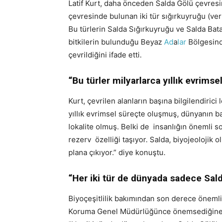
Latif Kurt, daha önceden Salda Gölü çevresi
çevresinde bulunan iki tür sığırkuyruğu (ve
Bu türlerin Salda Sığırkuyruğu ve Salda Bata
bitkilerin bulunduğu Beyaz
Ad
a
lar
Bölgesinde
çevrildiğini ifade etti.
“Bu türler milyarlarca yıllık evrims
Kurt, çevrilen alanların başına bilgilendirici
yıllık evrimsel süreçte oluşmuş, dünyanın 
lokalite olmuş. Belki de insanlığın önemli s
rezerv özelliği taşıyor. Salda, biyojeolojik o
plana çıkıyor.” diye konuştu.
“Her iki tür de dünyada sadece Sal
Biyoçeşitlilik bakımından son derece önemli 
Koruma Genel Müdürlüğünce önemsediğine 