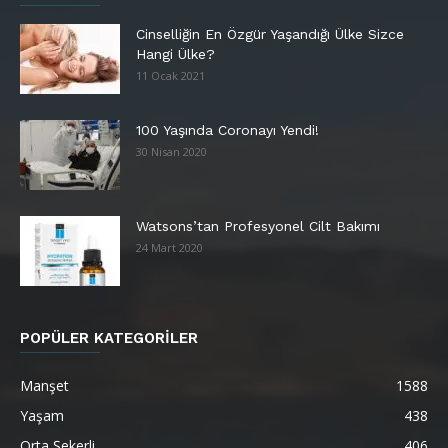
Cinselliğin En Özgür Yaşandığı Ülke Sizce
Hangi Ülke?
11 Ocak 2021
100 Yaşında Coronayı Yendi!
30 Nisan 2020
Watsons’tan Profesyonel Cilt Bakımı
24 Mart 2020
POPÜLER KATEGORİLER
Manşet
1588
Yaşam
438
Orta Şekerli
406