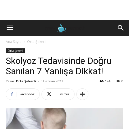
Ana Sayfa
Orta Şekerli
Orta Şekerli
Skolyoz Tedavisinde Doğru
Sanılan 7 Yanlışa Dikkat!
Yazar
Orta Şekerli
-
5 Haziran 2023
194
0
Facebook
Twitter