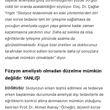
sayede ameliyata gidiş zorunluluğunun yüzde 50 gibi
ciddi bir oranda azalabildiğini söylüyor. Doç. Dr. Çağlar
Yılgör “
Skolyoz tedavisinde en eski yöntemlerden biri
olan korse tedavisi tam bir iyileşme sağlamasa da
çocuğun ameliyata uygun yaşa gelene kadar zaman
kazanmasına yardımcı olur. Daha az sıklıkla da olsa,
eğriliklerde iyileşme yönünde azalma da
görülebilmektedir. Kişiye özel üretilen ve doktorunuz
tarafından kontrol edilen korselerle daha iyi sonuçlara
ulaşmak mümkün olmaktadır
” diyor.
Füzyon ameliyatı olmadan düzelme mümkün
değildir: YANLIŞ!
DOĞRUSU
: Skolyozun erken teşhis edilmesi ve tedaviye
erken başlanması durumunda ameliyat dışı tedavilerle de
eğriliklerin kontrol altına alınmasının mümkün olduğunu
belirten Prof. Dr. Ahmet Alanay “
Örneğin; düzenli korse