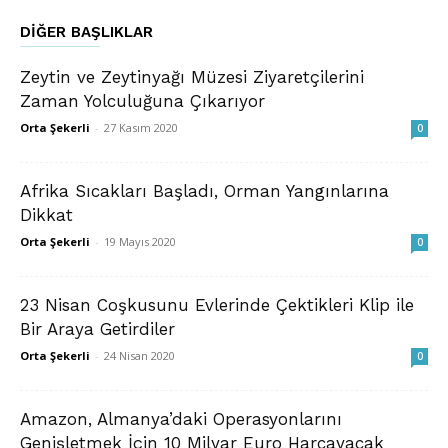
DIĞER BAŞLIKLAR
Zeytin ve Zeytinyağı Müzesi Ziyaretçilerini
Zaman Yolculuğuna Çıkarıyor
Orta Şekerli
-
27 Kasım 2020
0
Afrika Sıcakları Başladı, Orman Yangınlarına
Dikkat
Orta Şekerli
-
19 Mayıs 2020
0
23 Nisan Coşkusunu Evlerinde Çektikleri Klip ile
Bir Araya Getirdiler
Orta Şekerli
-
24 Nisan 2020
0
Amazon, Almanya’daki Operasyonlarını
Genişletmek İçin 10 Milyar Euro Harcayacak