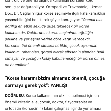
kontrolü ve önerisi dışında kullanılan korseler kötü
sonuçlar doğurabiliyor. Ortopedi ve Travmatoloji Uzmanı
Doç. Dr. Çağlar Yılgör korse seçimiyle ilgili kafa karışıklığı
yaşanabildiğini belirterek şöyle konuşuyor: “
Önemli olan
eğriliği en etkin şekilde düzeltebilecek bir korse
kullanımıdır. Doktorunuz korse seçiminde eğriliğin
şekline ve yerleşme yerine göre karar verecektir.
Korsenin tipi önemli olmakla birlikte, çocuk açısından
kullanımı rahat olan, görsel olarak elbisenin altından belli
olmayan ve çocuğun kolay kabulleneceği bir korse olması
da önemlidir.”
“Korse kararını bizim almamız önemli, çocuğa
sormaya gerek yok”: YANLIŞ!
DOĞRUSU:
Korse kullanımının etkili olabilmesi için en
önemli kriterin aile, çocuk, doktor, fizyoterapist ve
ortotistin (korsecinin) takım çalışması içinde yer alması