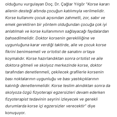
olduğunu vurgulayan Doç. Dr. Çağlar Yılgör “
Korse kararı
ailenin desteği altında çocuğun katılımıyla verilmelidir.
Korse kullanımı çocuk açısından zahmetli, zor, sabır ve
emek gerektiren bir yöntem olduğundan çocuğa çok iyi
anlatılmalı ve korse kullanımının sağlayacağı faydalardan
bahsedilmelidir. Doktor korsenin gerekliliğine ve
uygunluğuna karar verdiği taktirde, aile ve çocuk korse
fikrini benimsemeli ve ortotist de sanatını ortaya
koymalıdır. Korse hazırlandıktan sonra ortotist ve aile
doktora gitmeli ve skolyoz merkezinde korse, doktor
tarafından denetlenmeli, çekilecek grafilerle korsenin
bası noktalarının uygunluğu ve bası yastıkçıklarının
kalınlığı denetlenmelidir. Korse teslim alındıktan sonra da
skolyoza özgü fizyoterapi egzersizleri devam ederken
fizyoterapist tedavinin seyrini izleyecek ve gerekli
durumlarda korse içi egzersizler verecektir
” diye
konuşuyor.