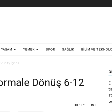
YAŞAM
YEMEK
SPOR
SAĞLIK
BILIM VE TEKNOLO
6-12 Ay İçinde
D
Normale Dönüş 6-12
D
t
s
Or
1075
0