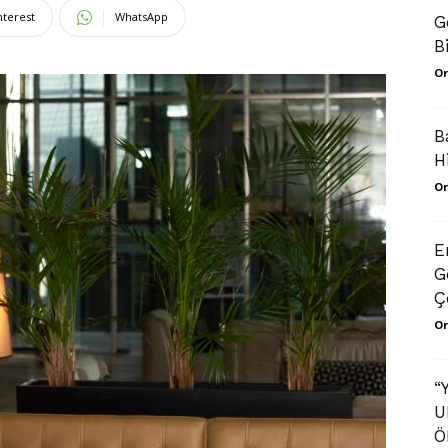
nterest
WhatsApp
G
B
Or
B
H
Or
E
G
Ç
Or
“
U
Ö