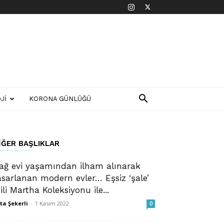
JI
KORONA GÜNLÜĞÜ
IĞER BAŞLIKLAR
ağ evi yaşamından ilham alınarak
asarlanan modern evler… Eşsiz ‘şale’
tili Martha Koleksiyonu ile...
ta Şekerli
-
1 Kasım 2022
0