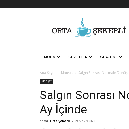
Her
Şeyden
Biraz
Biraz
MODA
GÜZELLIK
SEYAHAT
Ana Sayfa
Manşet
Salgın Sonrası Normale Dönüş 
Manşet
Salgın Sonrası 
Ay İçinde
Yazar
Orta Şekerli
-
29 Mayıs 2020