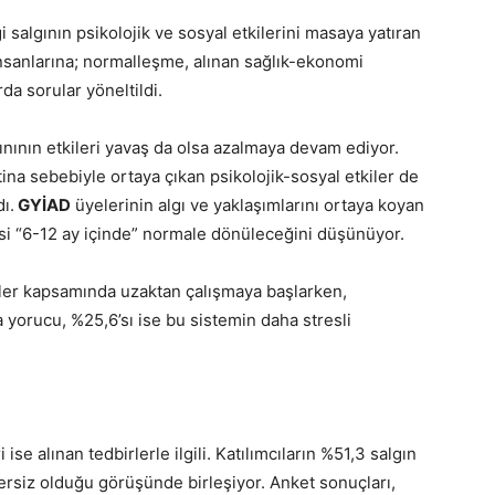
ği salgının psikolojik ve sosyal etkilerini masaya yatıran
insanlarına; normalleşme, alınan sağlık-ekonomi
rda sorular yöneltildi.
ınının etkileri yavaş da olsa azalmaya devam ediyor.
ina sebebiyle ortaya çıkan psikolojik-sosyal etkiler de
ı.
GYİAD
üyelerinin algı ve yaklaşımlarını ortaya koyan
’si “6-12 ay içinde” normale dönüleceğini düşünüyor.
irler kapsamında uzaktan çalışmaya başlarken,
 yorucu, %25,6’sı ise bu sistemin daha stresli
se alınan tedbirlerle ilgili. Katılımcıların %51,3 salgın
rsiz olduğu görüşünde birleşiyor. Anket sonuçları,