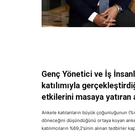
Genç Yönetici ve İş İnsanl
katılımıyla gerçekleştirdiğ
etkile
r
ini masaya yatıran 
Ankete katılanların büyük çoğunluğunun (%4
döneceğini düşündüğünü ortaya koyan anket
katılımcıların %69,2’sinin alınan tedbirler 