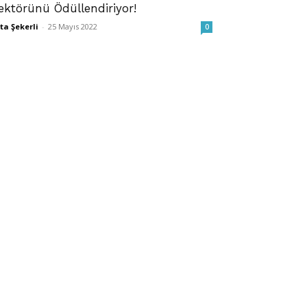
ektörünü Ödüllendiriyor!
ta Şekerli
-
25 Mayıs 2022
0