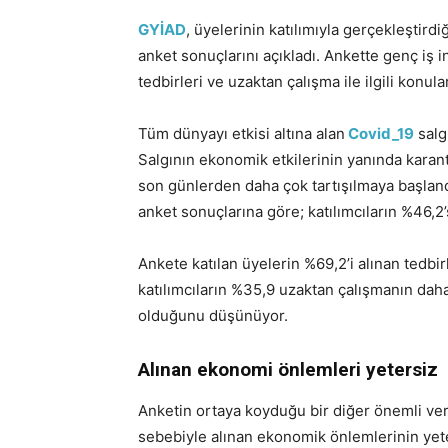
GYİAD
, üyelerinin katılımıyla gerçekleştirdi
anket sonuçlarını açıkladı. Ankette genç iş 
tedbirleri ve uzaktan çalışma ile ilgili konula
Tüm dünyayı etkisi altına alan
Covid_19
salg
Salgının ekonomik etkilerinin yanında karant
son günlerden daha çok tartışılmaya başland
anket sonuçlarına göre; katılımcıların %46,2
Ankete katılan üyelerin %69,2’i alınan tedb
katılımcıların %35,9 uzaktan çalışmanın daha
olduğunu düşünüyor.
Alınan ekonomi önlemleri yetersiz
Anketin ortaya koyduğu bir diğer önemli veri i
sebebiyle alınan ekonomik önlemlerinin yete