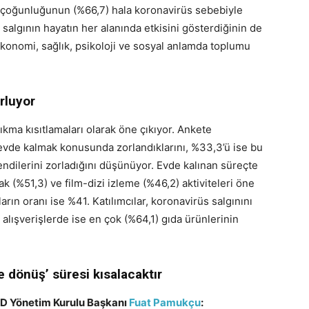
ük çoğunluğunun (%66,7) hala koronavirüs sebebiyle
salgının hayatın her alanında etkisini gösterdiğinin de
n; ekonomi, sağlık, psikoloji ve sosyal anlamda toplumu
rluyor
ıkma kısıtlamaları olarak öne çıkıyor. Ankete
k evde kalmak konusunda zorlandıklarını, %33,3’ü ise bu
ndilerini zorladığını düşünüyor. Evde kalınan süreçte
 (%51,3) ve film-dizi izleme (%46,2) aktiviteleri öne
ların oranı ise %41. Katılımcılar, koronavirüs salgınını
alışverişlerde ise en çok (%64,1) gıda ürünlerinin
 dönüş’ süresi kısalacaktır
D Yönetim Kurulu Başkanı
Fuat Pamukçu
: