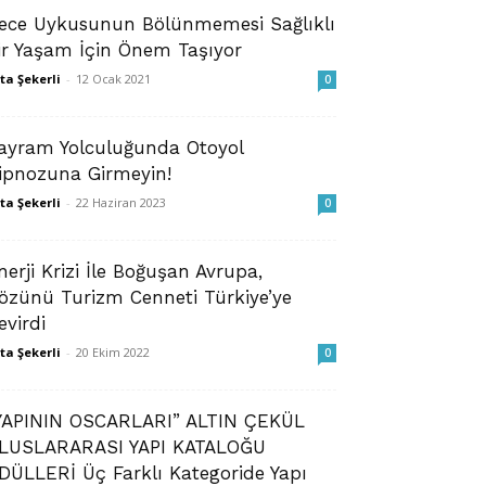
ece Uykusunun Bölünmemesi Sağlıklı
ir Yaşam İçin Önem Taşıyor
ta Şekerli
-
12 Ocak 2021
0
ayram Yolculuğunda Otoyol
ipnozuna Girmeyin!
ta Şekerli
-
22 Haziran 2023
0
nerji Krizi İle Boğuşan Avrupa,
özünü Turizm Cenneti Türkiye’ye
evirdi
ta Şekerli
-
20 Ekim 2022
0
YAPININ OSCARLARI” ALTIN ÇEKÜL
LUSLARARASI YAPI KATALOĞU
DÜLLERİ Üç Farklı Kategoride Yapı