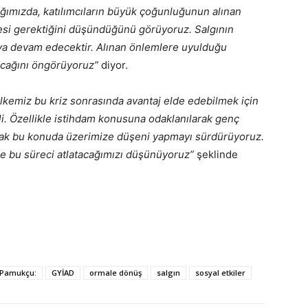
ığımızda, katılımcıların büyük çoğunluğunun alınan
esi gerektiğini düşündüğünü görüyoruz. Salgının
aya devam edecektir. Alınan önlemlere uyulduğu
acağını öngörüyoruz”
diyor.
lkemiz bu kriz sonrasında avantaj elde edebilmek için
li. Özellikle istihdam konusuna odaklanılarak genç
rak bu konuda üzerimize düşeni yapmayı sürdürüyoruz.
e bu süreci atlatacağımızı düşünüyoruz”
şeklinde
 Pamukçu:
GYİAD
ormale dönüş
salgın
sosyal etkiler