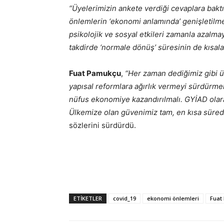
“Üyelerimizin ankete verdiği cevaplara bakt
önlemlerin ‘ekonomi anlamında’ genişletilm
psikolojik ve sosyal etkileri zamanla azalm
takdirde ‘normale dönüş’ süresinin de kısal
Fuat Pamukçu
,
“Her zaman dediğimiz gibi ü
yapısal reformlara ağırlık vermeyi sürdürme
nüfus ekonomiye kazandırılmalı. GYİAD ola
Ülkemize olan güvenimiz tam, en kısa süred
sözlerini sürdürdü.
ETIKETLER
covid_19
ekonomi önlemleri
Fuat