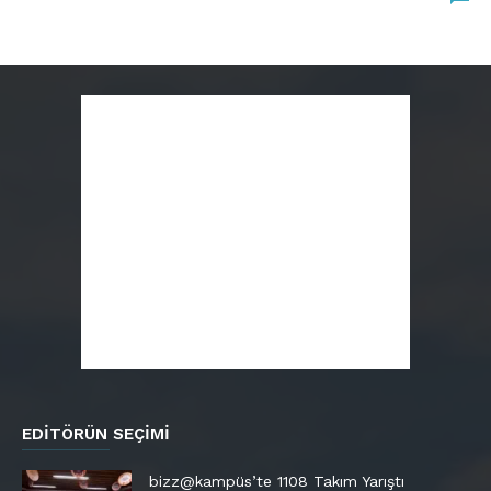
EDITÖRÜN SEÇIMI
bizz@kampüs’te 1108 Takım Yarıştı