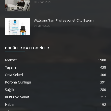
30 Nisan 2020
Watsons’tan Profesyonel Cilt Bakımı
24 Mart 2020
POPÜLER KATEGORİLER
Manşet
1588
Yaşam
438
Orta Şekerli
406
Korona Günlüğü
391
Sağlık
280
Kültür ve Sanat
212
Haber
192