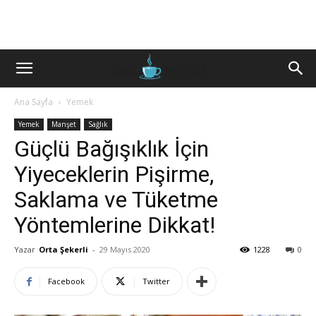
Ana Sayfa
Yemek
Yemek
Manşet
Sağlık
Güçlü Bağışıklık İçin
Yiyeceklerin Pişirme,
Saklama ve Tüketme
Yöntemlerine Dikkat!
Yazar
Orta Şekerli
-
29 Mayıs 2020
1228
0
Facebook
Twitter