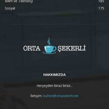
Bilim ve Teknoloji
185
Sosyal
175
HAKKIMIZDA
Herşeyden biraz biraz...
İletişim:
bulten@ortasekerli.net