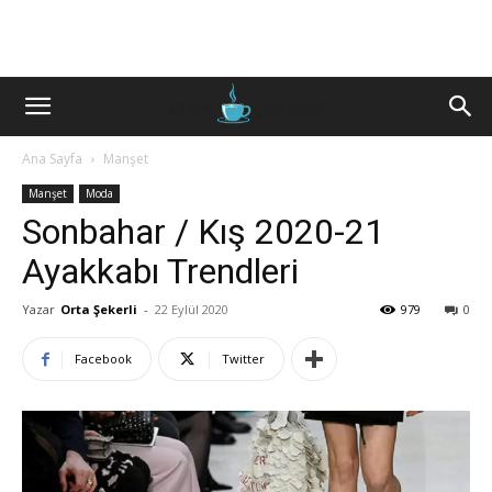
Ana Sayfa
Manşet
Manşet
Moda
Sonbahar / Kış 2020-21
Ayakkabı Trendleri
Yazar
Orta Şekerli
-
22 Eylül 2020
979
0
Facebook
Twitter