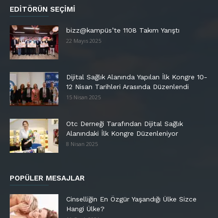
EDITÖRÜN SEÇIMI
bizz@kampüs’te 1108 Takım Yarıştı
22 Mayıs 2025
Dijital Sağlık Alanında Yapılan İlk Kongre 10-
12 Nisan Tarihleri Arasında Düzenlendi
15 Nisan 2025
Otc Derneği Tarafından Dijital Sağlık
Alanındaki İlk Kongre Düzenleniyor
8 Nisan 2025
POPÜLER MESAJLAR
Cinselliğin En Özgür Yaşandığı Ülke Sizce
Hangi Ülke?