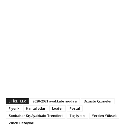
ETIKETLER
2020-2021 ayakkabı modası
Dizüstü Çizmeler
Fiyonk
Hantal otlar
Loafer
Postal
Sonbahar Kış Ayakkabı Trendleri
Taş Işıltısı
Yerden Yüksek
Zincir Detayları