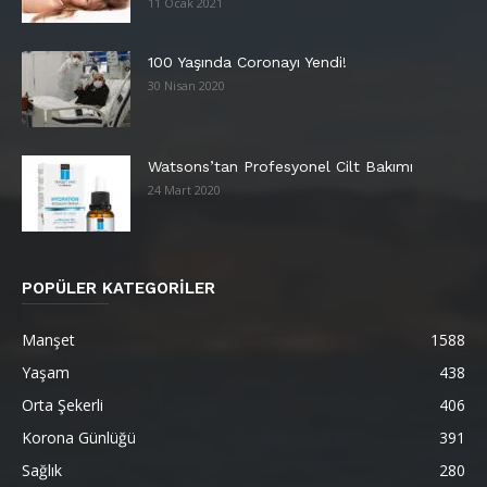
11 Ocak 2021
100 Yaşında Coronayı Yendi!
30 Nisan 2020
Watsons’tan Profesyonel Cilt Bakımı
24 Mart 2020
POPÜLER KATEGORİLER
Manşet
1588
Yaşam
438
Orta Şekerli
406
Korona Günlüğü
391
Sağlık
280