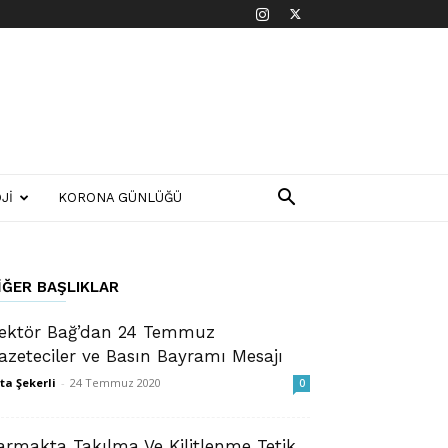
JI
KORONA GÜNLÜĞÜ
IĞER BAŞLIKLAR
ektör Bağ’dan 24 Temmuz
azeteciler ve Basın Bayramı Mesajı
ta Şekerli
-
24 Temmuz 2020
0
armakta Takılma Ve Kilitlenme Tetik