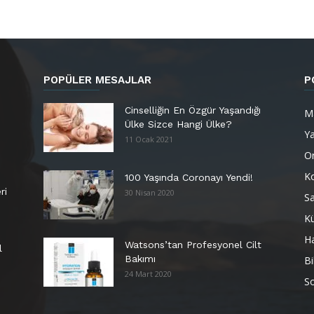
POPÜLER MESAJLAR
P
Cinselliğin En Özgür Yaşandığı
M
Ülke Sizce Hangi Ülke?
Y
11 Ocak 2021
Or
K
100 Yaşında Coronayı Yendi!
ri
30 Nisan 2020
Sa
Kü
H
Watsons’tan Profesyonel Cilt
l
Bakımı
Bi
24 Mart 2020
So