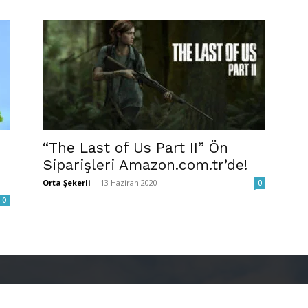
“The Last of Us Part II” Ön
Siparişleri Amazon.com.tr’de!
Orta Şekerli
-
13 Haziran 2020
0
0