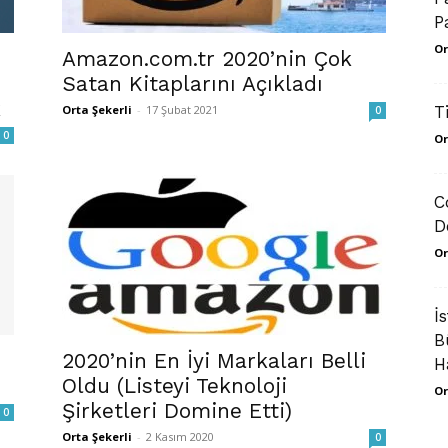
P
Or
Amazon.com.tr 2020’nin Çok
Satan Kitaplarını Açıkladı
k
Orta Şekerli
-
17 Şubat 2021
T
0
0
Or
C
D
Or
İ
B
2020’nin En İyi Markaları Belli
H
Oldu (Listeyi Teknoloji
Or
Şirketleri Domine Etti)
0
Orta Şekerli
-
2 Kasım 2020
0