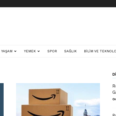
YAŞAM
YEMEK
SPOR
SAĞLIK
BILIM VE TEKNOLO
D
R
G
Or
P