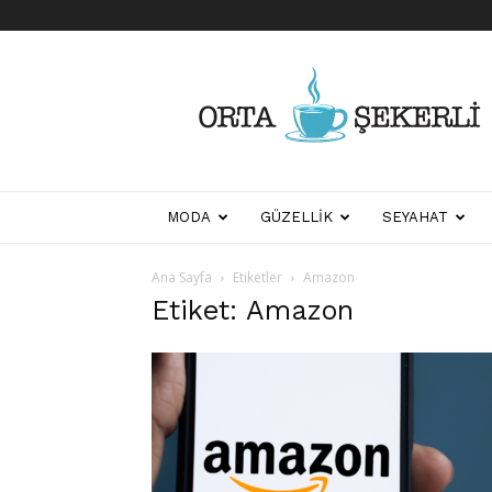
Her
Şeyden
Biraz
Biraz
MODA
GÜZELLIK
SEYAHAT
Ana Sayfa
Etiketler
Amazon
Etiket: Amazon