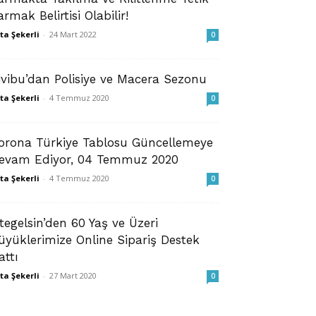
armak Belirtisi Olabilir!
ta Şekerli
-
24 Mart 2022
0
ivibu’dan Polisiye ve Macera Sezonu
ta Şekerli
-
4 Temmuz 2020
0
orona Türkiye Tablosu Güncellemeye
evam Ediyor, 04 Temmuz 2020
ta Şekerli
-
4 Temmuz 2020
0
stegelsin’den 60 Yaş ve Üzeri
üyüklerimize Online Sipariş Destek
attı
ta Şekerli
-
27 Mart 2020
0