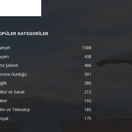
OPÜLER KATEGORİLER
anşet
1588
aşam
438
ta Şekerli
406
orona Günlüğü
391
ğlık
280
ltür ve Sanat
212
aber
192
lim ve Teknoloji
185
syal
175