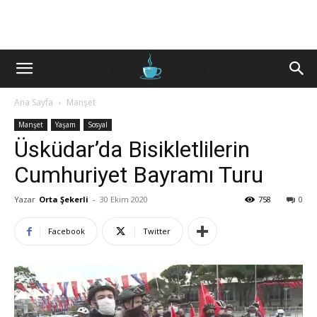
Ana Sayfa
Manşet
Manşet
Yaşam
Sosyal
Üsküdar’da Bisikletlilerin
Cumhuriyet Bayramı Turu
Yazar
Orta Şekerli
-
30 Ekim 2020
758
0
Facebook
Twitter