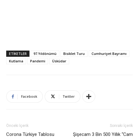
ETIKETLER
97.Yıldönümü
Bisiklet Turu
Cumhuriyet Bayramı
Kutlama
Pandemi
Üsküdar
Facebook
Twitter
Önceki İçerik
Sonraki İçerik
Corona Türkiye Tablosu
Şişecam 3 Bin 500 Yıllık “Cam