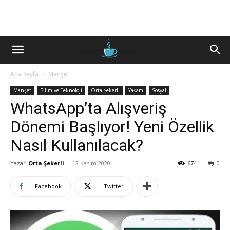
Ana Sayfa
Manşet
Manşet
Bilim ve Teknoloji
Orta Şekerli
Yaşam
Sosyal
WhatsApp’ta Alışveriş
Dönemi Başlıyor! Yeni Özellik
Nasıl Kullanılacak?
Yazar
Orta Şekerli
-
12 Kasım 2020
674
0
Facebook
Twitter