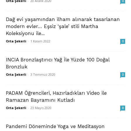
Orta Şekerli
-
20 Aralık 2020
0
Dağ evi yaşamından ilham alınarak tasarlanan
modern evler… Eşsiz ‘şale’ stili Martha
Koleksiyonu ile...
Orta Şekerli
-
1 Kasım 2022
0
INCIA Bronzlaştırıcı Yağ İle Yüzde 100 Doğal
Bronzluk
Orta Şekerli
-
3 Temmuz 2020
0
PADAM Öğrencileri, Hazırladıkları Video ile
Ramazan Bayramını Kutladı
Orta Şekerli
-
23 Mayıs 2020
0
Pandemi Döneminde Yoga ve Meditasyon