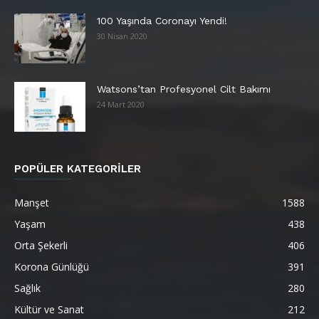
100 Yaşında Coronayı Yendi!
30 Nisan 2020
Watsons’tan Profesyonel Cilt Bakımı
24 Mart 2020
POPÜLER KATEGORİLER
Manşet
1588
Yaşam
438
Orta Şekerli
406
Korona Günlüğü
391
Sağlık
280
Kültür ve Sanat
212