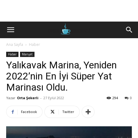
Ana Sayfa
Haber
Haber
Manşet
Yalıkavak Marina, Yeniden
2022’nin En İyi Süper Yat
Marinası Oldu.
Yazar
Orta Şekerli
-
27 Eylül 2022
294
0
Facebook
Twitter