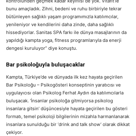
kontrolünden geçmek kadar keyiflisi de yok. Vitafit’le
bunu amaçladık. Zihni, bedeni ve ruhu birbiriyle tekrar
bütünleyen sağlıklı yaşam programımızla katılımcılar,
yenileniyor ve kendilerini daha zinde, daha sağlıklı
hissediyorlar. Sanitas SPA farkı ile dünya masajlarının da
yapıldığı kampta yoga, fitness programlarıyla da enerji
dengesi kuruluyor” diye konuştu.
Bar psikoloğuyla buluşacaklar
Kampta, Türkiye’de ve dünyada ilk kez hayata geçirilen
Bar Psikoloğu – Psikogösteri konseptinin yaratıcısı ve
uygulayıcısı olan Psikolog Ferhat Aydın da katılımcılarla
buluşacak. ‘İnsanlar psikoloğa gitmiyorsa psikolog
insanlara gitsin’ düşüncesiyle hayata geçirilen bu gösteri
formatı, temel psikoloji bilgilerinin mizahla harmanlanarak
insanlara sunulduğu bir ‘drink and talk show’ olarak dikkat
çekiyor.