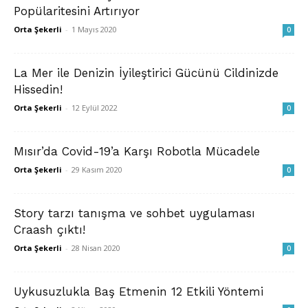
Popülaritesini Artırıyor
Orta Şekerli
-
1 Mayıs 2020
0
La Mer ile Denizin İyileştirici Gücünü Cildinizde
Hissedin!
Orta Şekerli
-
12 Eylül 2022
0
Mısır’da Covid-19’a Karşı Robotla Mücadele
Orta Şekerli
-
29 Kasım 2020
0
Story tarzı tanışma ve sohbet uygulaması
Craash çıktı!
Orta Şekerli
-
28 Nisan 2020
0
Uykusuzlukla Baş Etmenin 12 Etkili Yöntemi