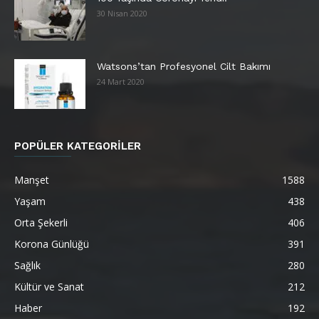
30 Nisan 2020
Watsons’tan Profesyonel Cilt Bakımı
24 Mart 2020
POPÜLER KATEGORİLER
Manşet
1588
Yaşam
438
Orta Şekerli
406
Korona Günlüğü
391
Sağlık
280
Kültür ve Sanat
212
Haber
192