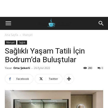
Ana Sayfa
Manşet
Manşet
Sağlık
Sağlıklı Yaşam Tatili İçin
Bodrum’da Buluştular
Yazar
Orta Şekerli
-
26 Eylül 2022
280
0
Facebook
Twitter