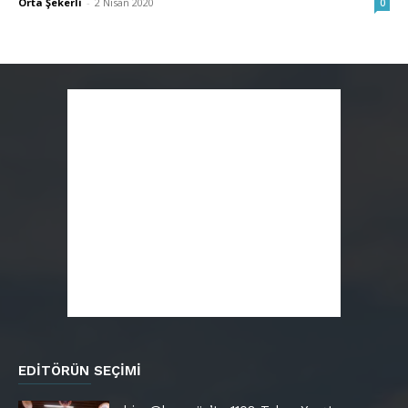
Orta Şekerli
-
2 Nisan 2020
0
EDITÖRÜN SEÇIMI