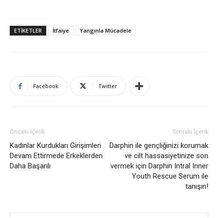
ETIKETLER
İtfaiye
Yangınla Mücadele
Facebook
Twitter
Önceki İçerik
Sonraki İçerik
Kadınlar Kurdukları Girişimleri
Darphin ile gençliğinizi korumak
Devam Ettirmede Erkeklerden
ve cilt hassasiyetinize son
Daha Başarılı
vermek için Darphin Intral Inner
Youth Rescue Serum ile
tanışın!