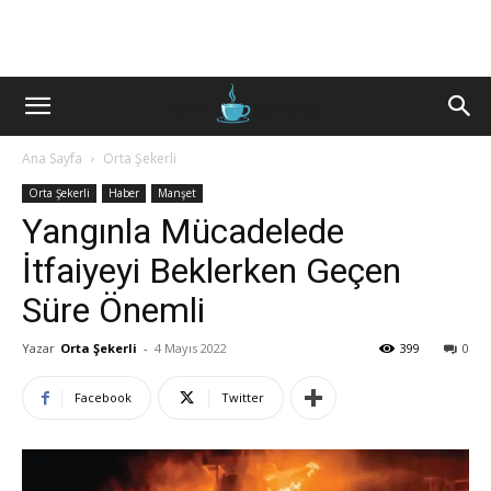
Ana Sayfa
Orta Şekerli
Orta Şekerli
Haber
Manşet
Yangınla Mücadelede
İtfaiyeyi Beklerken Geçen
Süre Önemli
Yazar
Orta Şekerli
-
4 Mayıs 2022
399
0
Facebook
Twitter