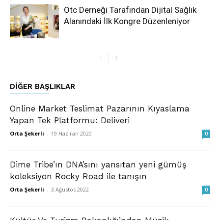
Otc Derneği Tarafından Dijital Sağlık
Alanındaki İlk Kongre Düzenleniyor
DIĞER BAŞLIKLAR
Online Market Teslimat Pazarının Kıyaslama
Yapan Tek Platformu: Deliveri
Orta Şekerli
-
19 Haziran 2020
0
Dime Tribe’ın DNA’sını yansıtan yeni gümüş
koleksiyon Rocky Road ile tanışın
Orta Şekerli
-
3 Ağustos 2022
0