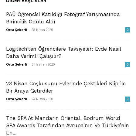
DIĞER BAŞLIKLAR
PAÜ Öğrencisi Katıldığı Fotoğraf Yarışmasında
Birincilik Ödülü Aldı
Orta Şekerli
-
28 Nisan 2020
0
Logitech’ten Öğrencilere Tavsiyeler: Evde Nasıl
Daha Verimli Çalışılır?
Orta Şekerli
-
5 Haziran 2020
0
23 Nisan Coşkusunu Evlerinde Çektikleri Klip ile
Bir Araya Getirdiler
Orta Şekerli
-
24 Nisan 2020
0
The SPA At Mandarin Oriental, Bodrum World
SPA Awards Tarafından Avrupa’nın Ve Türkiye’nin
En...