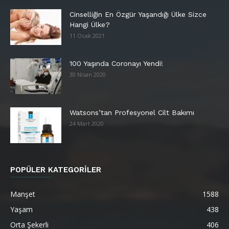
Cinselliğin En Özgür Yaşandığı Ülke Sizce
Hangi Ülke?
11 Ocak 2021
100 Yaşında Coronayı Yendi!
30 Nisan 2020
Watsons’tan Profesyonel Cilt Bakımı
24 Mart 2020
POPÜLER KATEGORİLER
Manşet
1588
Yaşam
438
Orta Şekerli
406