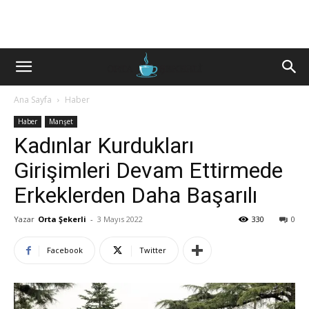
Ana Sayfa
Haber
Haber
Manşet
Kadınlar Kurdukları
Girişimleri Devam Ettirmede
Erkeklerden Daha Başarılı
Yazar
Orta Şekerli
-
3 Mayıs 2022
330
0
Facebook
Twitter