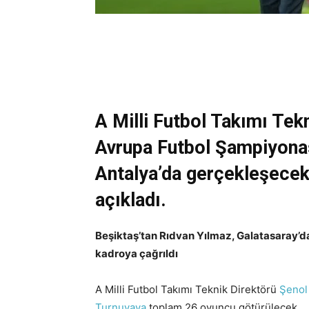
A Milli Futbol Takımı Tek
Avrupa Futbol Şampiyona
Antalya’da gerçekleşece
açıkladı.
Beşiktaş’tan Rıdvan Yılmaz, Galatasaray’da
kadroya çağrıldı
A Milli Futbol Takımı Teknik Direktörü
Şenol
Turnuvaya
toplam 26 oyuncu götürülecek.