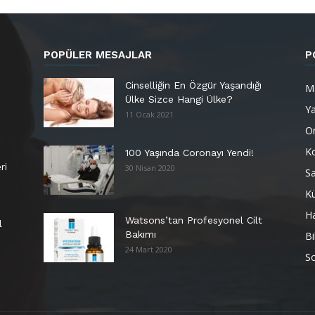
POPÜLER MESAJLAR
P
Cinselliğin En Özgür Yaşandığı
M
Ülke Sizce Hangi Ülke?
Y
11 Ocak 2021
Or
K
100 Yaşında Coronayı Yendi!
ri
30 Nisan 2020
Sa
Kü
H
Watsons’tan Profesyonel Cilt
l
Bakımı
Bi
24 Mart 2020
So