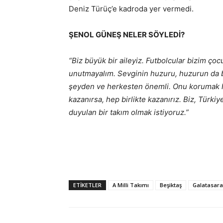
Deniz Türüç’e kadroda yer vermedi.
ŞENOL GÜNEŞ NELER SÖYLEDİ?
“Biz büyük bir aileyiz. Futbolcular bizim çoc
unutmayalım. Sevginin huzuru, huzurun da barı
şeyden ve herkesten önemli. Onu korumak h
kazanırsa, hep birlikte kazanırız. Biz, Türki
duyulan bir takım olmak istiyoruz.”
ETIKETLER
A Milli Takımı
Beşiktaş
Galatasara