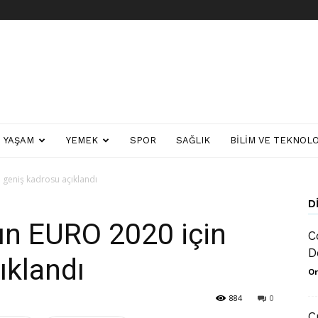
YAŞAM
YEMEK
SPOR
SAĞLIK
BILIM VE TEKNOLO
n geniş kadrosu açıklandı
D
zın EURO 2020 için
C
D
ıklandı
Or
884
0
C