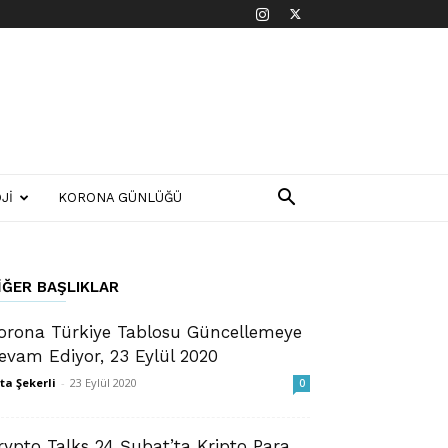
JI
KORONA GÜNLÜĞÜ
IĞER BAŞLIKLAR
orona Türkiye Tablosu Güncellemeye
evam Ediyor, 23 Eylül 2020
ta Şekerli
-
23 Eylül 2020
0
rypto Talks 24 Şubat’ta Kripto Para