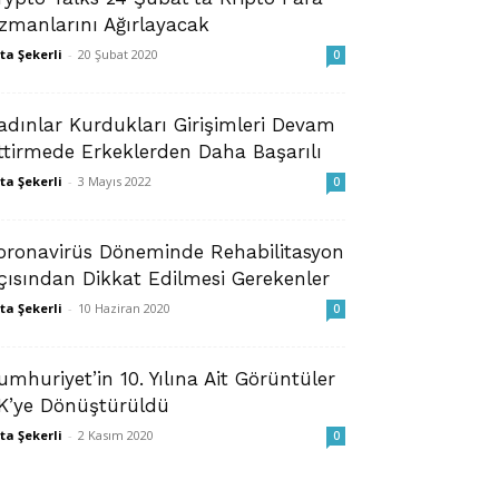
zmanlarını Ağırlayacak
ta Şekerli
-
20 Şubat 2020
0
adınlar Kurdukları Girişimleri Devam
ttirmede Erkeklerden Daha Başarılı
ta Şekerli
-
3 Mayıs 2022
0
oronavirüs Döneminde Rehabilitasyon
çısından Dikkat Edilmesi Gerekenler
ta Şekerli
-
10 Haziran 2020
0
umhuriyet’in 10. Yılına Ait Görüntüler
K’ye Dönüştürüldü
ta Şekerli
-
2 Kasım 2020
0