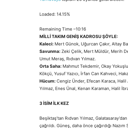
Loaded:
14.15%
Remaining Time
–
10:16
MİLLİ TAKIM GENİŞ KADROSU ŞÖYLE:
Kaleci:
Mert Günok, Uğurcan Çakır, Altay Ba
Savunma:
Zeki Çelik, Mert Müldür, Merih D
Umut Meraş, Rıdvan Yılmaz.
Orta Saha:
Mahmut Tekdemir, Okay Yokuşlu, 
Kökçü, Yusuf Yazıcı, İrfan Can Kahveci, Hak
Hücum:
Cengiz Ünder, Efecan Karaca, Halil
Yılmaz, Enes Ünal, Kenan Karaman, Halil İbr
3 İSİM İLK KEZ
Beşiktaş’tan Rıdvan Yılmaz, Galatasaray’dan
çağrıldı. Güneş, daha önce çağırdığı Nazım