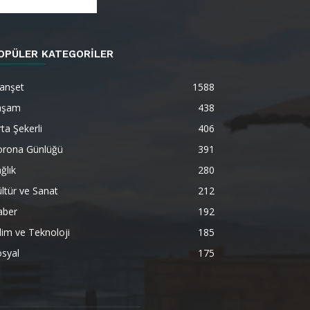
OPÜLER KATEGORİLER
anşet
1588
aşam
438
ta Şekerli
406
orona Günlüğü
391
ğlık
280
ltür ve Sanat
212
aber
192
lim ve Teknoloji
185
syal
175