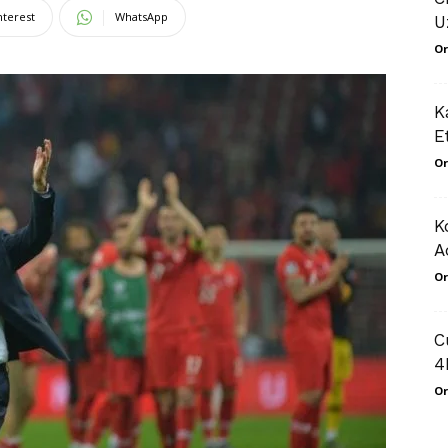
nterest
WhatsApp
U
Or
K
E
Or
K
A
Or
C
4
Or