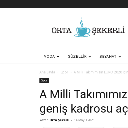
Her
Şeyden
Biraz
Biraz
MODA
GÜZELLIK
SEYAHAT
Ana Sayfa
Spor
A Milli Takımımızın EURO 2020 içi
Spor
A Milli Takımımı
geniş kadrosu aç
Yazar
Orta Şekerli
-
14 Mayıs 2021