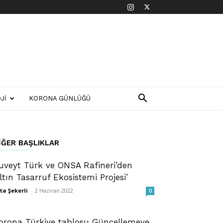
JI
KORONA GÜNLÜĞÜ
IĞER BAŞLIKLAR
uveyt Türk ve ONSA Rafineri’den
Altın Tasarruf Ekosistemi Projesi’
ta Şekerli
-
2 Haziran 2022
0
orona Türkiye tablosu Güncellemeye