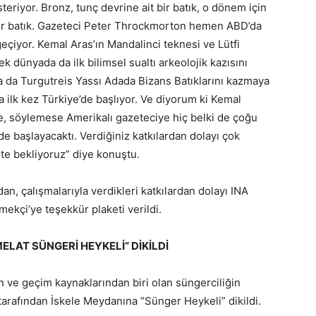
steriyor. Bronz, tunç devrine ait bir batık, o dönem için
 bir batık. Gazeteci Peter Throckmorton hemen ABD’da
eçiyor. Kemal Aras’ın Mandalinci teknesi ve Lütfi
ek dünyada da ilk bilimsel sualtı arkeolojik kazısını
nda da Turgutreis Yassı Adada Bizans Batıklarını kazmaya
a ilk kez Türkiye’de başlıyor. Ve diyorum ki Kemal
e, söylemese Amerikalı gazeteciye hiç belki de çoğu
ede başlayacaktı. Verdiğiniz katkılardan dolayı çok
te bekliyoruz” diye konuştu.
n, çalışmalarıyla verdikleri katkılardan dolayı INA
kçi’ye teşekkür plaketi verildi.
LAT SÜNGERİ HEYKELİ” DİKİLDİ
n ve geçim kaynaklarından biri olan süngerciliğin
arafından İskele Meydanına “Sünger Heykeli” dikildi.