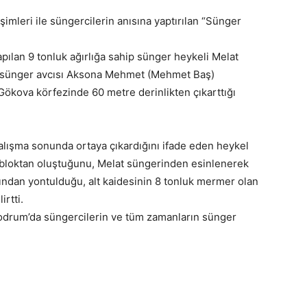
mleri ile süngercilerin anısına yaptırılan “Sünger
apılan 9 tonluk ağırlığa sahip sünger heykeli Melat
u sünger avcısı Aksona Mehmet (Mehmet Baş)
 Gökova körfezinde 60 metre derinlikten çıkarttığı
alışma sonunda ortaya çıkardığını ifade eden heykel
o bloktan oluştuğunu, Melat süngerinden esinlenerek
şından yontulduğu, alt kaidesinin 8 tonluk mermer olan
irtti.
odrum’da süngercilerin ve tüm zamanların sünger