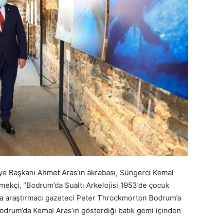
iye Başkanı Ahmet Aras’ın akrabası, Süngerci Kemal
kmekçi, “Bodrum’da Sualtı Arkelojisi 1953’de çocuk
nda araştırmacı gazeteci Peter Throckmorton Bodrum’a
Bodrum’da Kemal Aras’ın gösterdiği batık gemi içinden