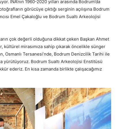
uyor. INA’nın 1960-2020 yılları arasında Bodrum’da
v fotoğrafların görücüye çıktığı serginin açılışına Bodrum
cısı Emel Çakaloğlu ve Bodrum Sualtı Arkeolojisi
maların çok değerli olduğuna dikkat çeken Başkan Ahmet
er, kültürel mirasımıza sahip çıkarak öncelikle sünger
an, Osmanlı Tersanesi’nde, Bodrum Denizcilik Tarihi ile
şma yürütüyoruz. Bodrum Sualtı Arkeolojisi Enstitüsü
ekkür ederiz. En kısa zamanda birlikte çalışacağımız