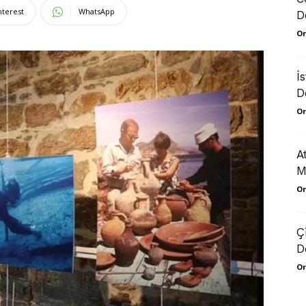
nterest
WhatsApp
D
Or
İ
D
Or
A
M
Or
Ç
D
Or