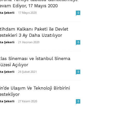
evam Ediyor, 17 Mayıs 2020
ta Şekerli
-
17 Mayıs 2020
0
stihdam Kalkanı Paketi ile Devlet
estekleri 3 Ay Daha Uzatılıyor
ta Şekerli
-
21 Haziran 2020
0
tlas Sineması ve İstanbul Sinema
üzesi Açılıyor
ta Şekerli
-
26 Şubat 2021
0
in’de Ulaşım Ve Teknoloji Birbirini
estekliyor
ta Şekerli
-
27 Kasım 2020
0