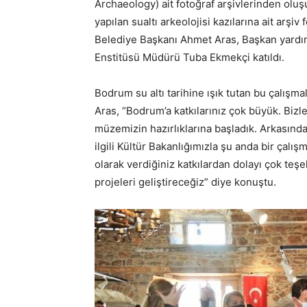
Archaeology) ait fotoğraf arşivlerinden oluş
yapılan sualtı arkeolojisi kazılarına ait arşi
Belediye Başkanı Ahmet Aras, Başkan yardım
Enstitüsü Müdürü Tuba Ekmekçi katıldı.
Bodrum su altı tarihine ışık tutan bu çalış
Aras, “Bodrum’a katkılarınız çok büyük. Bizl
müzemizin hazırlıklarına başladık. Arkasınd
ilgili Kültür Bakanlığımızla şu anda bir çalı
olarak verdiğiniz katkılardan dolayı çok teş
projeleri geliştireceğiz” diye konuştu.