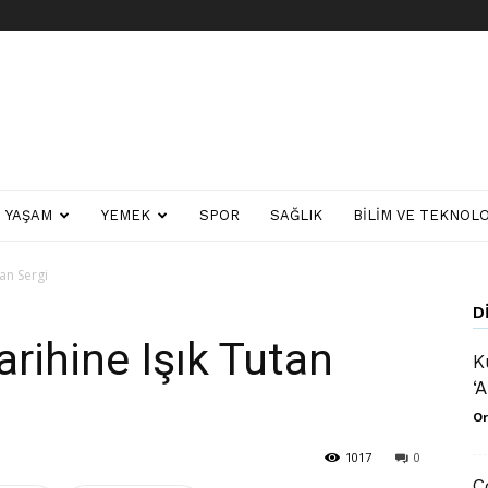
YAŞAM
YEMEK
SPOR
SAĞLIK
BILIM VE TEKNOLO
an Sergi
D
rihine Işık Tutan
K
‘
Or
1017
0
C