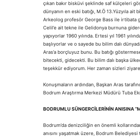
çıkan bakır bisküvi şeklinde saf külçeleri gö
dünyanın en eski batığı, M.Ö 13.Yüzyıla ait
Arkeolog profesör George Bass ile irtibata g
Celil’e ait tekne ile Gelidonya burnuna gider
yapıyorlar 1960 yılında. Ertesi yıl 1961 yılı
başlıyorlar ve o sayede bu bilim dalı dünyad
Aras’a borçluyuz bunu. Bu batığı göstermes
bitecekti, gidecekti. Bu bilim dalı başka ülk
teşekkür ediyorum. Her zaman sizleri ziyare
Konuşmaların ardından, Başkan Aras tarafında
Bodrum Araştırma Merkezi Müdürü Tuba Ekme
BODRUMLU SÜNGERCİLERİNİN ANISINA “ME
Bodrum’da denizciliğin en önemli kollarında
anısını yaşatmak üzere, Bodrum Belediyesi t