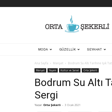
Her
Şeyden
Biraz
Biraz
MODA
GÜZELLIK
SEYAHAT
Ana Sayfa
Manşet
Bodrum Su Altı Tarihine Işık Tut
Manşet
Yaşam
Kültür ve Sanat
Orta Şekerli
Bodrum Su Altı Ta
Sergi
Yazar
Orta Şekerli
-
3 Ocak 2021