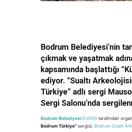
Bodrum Belediyesi’nin tari
çıkmak ve yaşatmak adına
kapsamında başlattığı “Kü
ediyor. “Sualtı Arkeoloji
Türkiye” adlı sergi Maus
Sergi Salonu’nda sergile
Bodrum Belediyesi
KUDEB
tarafından orga
Bodrum Türkiye”
sergisi,
Bodrum Sualtı Arke