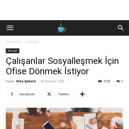
Ana Sayfa
Manşet
Manşet
Çalışanlar Sosyalleşmek İçin
Ofise Dönmek İstiyor
Yazar
Orta Şekerli
-
30 Haziran 2020
1133
0
Facebook
Twitter