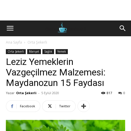
Ana Sayfa
Orta Şekerli
Orta Şekerli
Manşet
Sağlık
Yemek
Leziz Yemeklerin
Vazgeçilmez Malzemesi:
Maydanozun 15 Faydası
Yazar
Orta Şekerli
-
5 Eylül 2020
817
0
Facebook
Twitter