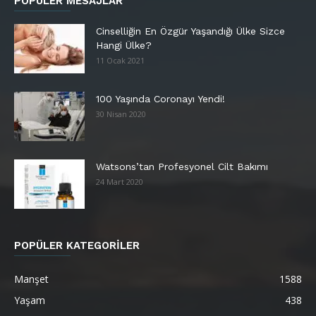
POPÜLER MESAJLAR
Cinselliğin En Özgür Yaşandığı Ülke Sizce
Hangi Ülke?
11 Ocak 2021
100 Yaşında Coronayı Yendi!
30 Nisan 2020
Watsons’tan Profesyonel Cilt Bakımı
24 Mart 2020
POPÜLER KATEGORİLER
Manşet
1588
Yaşam
438