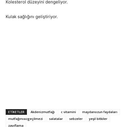
Kolesterol düzeyini dengeliyor.
Kulak sağlığını geliştiriyor.
ETIKETLER
Akdenizmutfağı
c vitamini
maydanozun faydaları
mutfağınvazgeçilmezi
salatalar
sebzeler
yeşil bitkiler
zayıflama